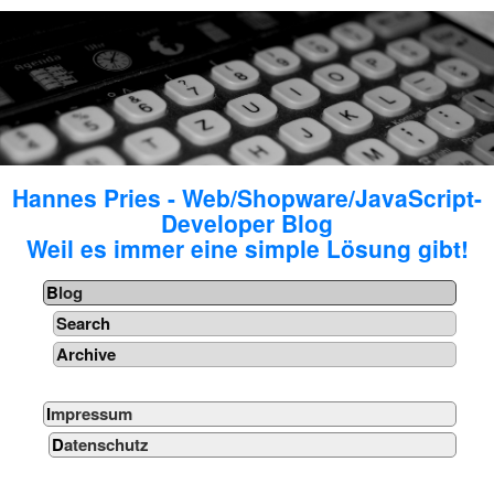
Hannes Pries - Web/Shopware/JavaScript-
Developer Blog
Weil es immer eine simple Lösung gibt!
Blog
Search
Archive
Impressum
Datenschutz