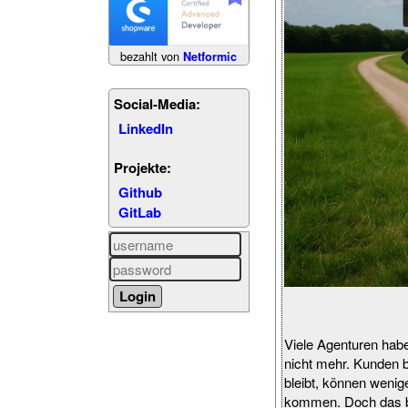
bezahlt von
Netformic
Social-Media:
LinkedIn
Projekte:
Github
GitLab
Viele Agenturen haben
nicht mehr. Kunden 
bleibt, können wenig
kommen. Doch das bi