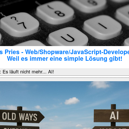
 Pries - Web/Shopware/JavaScript-Develop
Weil es immer eine simple Lösung gibt!
Es läuft nicht mehr... AI!