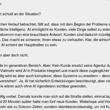
n.
t schuld an der Situation?
hen Verlauf betrachtet, fällt auf, dass mit dem Beginn der Probleme
iche Intelligenz. AI ermöglicht es Kunden, viele Dinge selbst zu erled
bekommt man eine brauchbare Antwort. Kunden sind dadurch mündi
e. Das macht es schwerer, ihnen etwas zu verkaufen. Klar, die wirtscha
 AI scheint der Haupttreiber zu sein.
n aber doch nicht.
rade im generativen Bereich. Aber: Kein Kunde ersetzt seine Agentur d
 Vielmehr wird AI in Produkte integriert und macht diese zugänglicher 
tig wird es aber auch komplexer, diese Systeme zu erweitern – denn
rstehen“. Ja, AI hat sicherlich Entwicklungen beschleunigt, aber v
sie wären auch ohne AI irgendwann sichtbar geworden.
tig vorbei. Damals konnte man sich auf die Straße stellen, einmal laut
nd 20 Minuten später hatte man fünf neue Kunden. Webshops und 
 mehr wie zu Dotcom-Zeiten, sondern überlebensnotwendig, um mit Ku