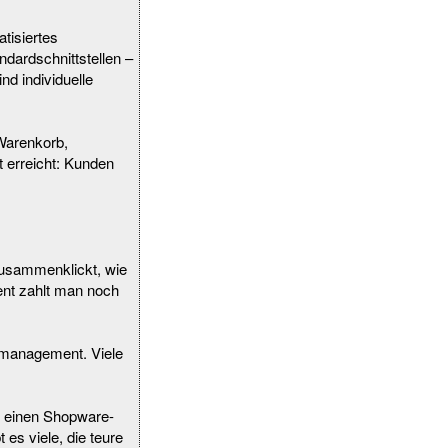
tisiertes
dardschnittstellen –
d individuelle
 Warenkorb,
t erreicht: Kunden
zusammenklickt, wie
ent zahlt man noch
ktmanagement. Viele
al einen Shopware-
es viele, die teure