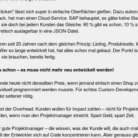
cken" lässt sich super in einfache Oberflächen gießen. Dazu automa
ck, hat man einen Cloud-Service. SAP behauptet, es gäbe keine Stan
ie doch bei jedem Kunden das Gleiche. 90 % gibt es schon, 10 % sin
etisch auslagerbar in eine JSON-Datei.
en seit 20 Jahren nach dem gleichen Prinzip: Listing, Produktseite,
er so lange entwickelt hat, hat alles schon mal gebaut. Der Punkt is
 sie brauchen, bereits fertig.
les schon – es muss nicht mehr neu entwickelt werden!
Kunde heute nicht denselben Preis, wenn jemand einfach einen Shop 
ndividuell programmiert werden musste. Für echtes Custom-Developm
st seltener nötig.
st der Overhead. Kunden wollen für Impact zahlen – nicht für Proje
en, wenn man den Projektmanager streicht. Spart Geld, spart Zeit.
hr gute Projektmanager – die wissen, was der Kunde will, die auch m
 der Entwickler sich auf Code konzentrieren kann. Aber genauso gibt 