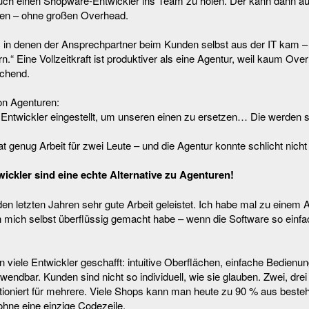
 auch einen Shopware-Entwickler ins Team zu holen. Der kann dann au
ten – ohne großen Overhead.
, in denen der Ansprechpartner beim Kunden selbst aus der IT kam –
rn.“ Eine Vollzeitkraft ist produktiver als eine Agentur, weil kaum Ove
ichend.
on Agenturen:
 Entwickler eingestellt, um unseren einen zu ersetzen… Die werden
 genug Arbeit für zwei Leute – und die Agentur konnte schlicht nicht 
wickler sind eine echte Alternative zu Agenturen!
den letzten Jahren sehr gute Arbeit geleistet. Ich habe mal zu einem 
ch mich selbst überflüssig gemacht habe – wenn die Software so einfac
viele Entwickler geschafft: intuitive Oberflächen, einfache Bedienu
wendbar. Kunden sind nicht so individuell, wie sie glauben. Zwei, drei
ktioniert für mehrere. Viele Shops kann man heute zu 90 % aus best
hne eine einzige Codezeile.