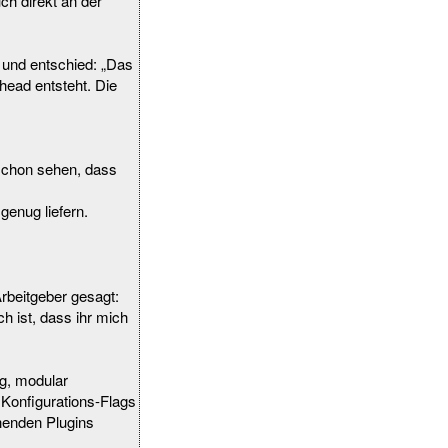
ch direkt an der
 und entschied: „Das
rhead entsteht. Die
 schon sehen, dass
genug liefern.
Arbeitgeber gesagt:
h ist, dass ihr mich
ng, modular
 Konfigurations-Flags
ehenden Plugins