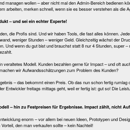
und managen wollen – aber nicht mal den Admin-Bereich bedienen kö
em arbeiten, merken schnell, wenn sie es besser verstehen als die A
ukt – und sei ein echter Experte!
n, die Profis sind. Und wir haben Tools, die fast alles können. Jedes
fwand, weniger Stunden – weniger Geld. Gleichzeitig wächst der Druc
den. Und wenn du gut bist und brauchst statt 8 nur 4 Stunden, super 
ezahlt.
in veraltetes Modell. Kunden bezahlen gerne für Impact – und oft auch
achen wir Aufwandsschätzungen zum Problem des Kunden?
rgebnis – das bekommt einen Preis. Ob das nun schon fertig rumlag 
er Entwickler freitags mittags geht, weil er fertig ist: gut so! Die Leist
ell – hin zu Festpreisen für Ergebnisse. Impact zählt, nicht Au
Entwicklung enorm – vor allem bei neuen Ideen, Prototypen und Desi
n Vorteil, den man verkaufen sollte – kein Nachteil!