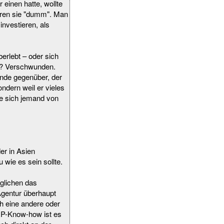
einen hatte, wollte
wären sie "dumm". Man
investieren, als
berlebt – oder sich
en? Verschwunden.
unde gegenüber, der
ndern weil er vieles
lte sich jemand von
er in Asien
 wie es sein sollte.
öglichen das
Agentur überhaupt
ich eine andere oder
ERP-Know-how ist es