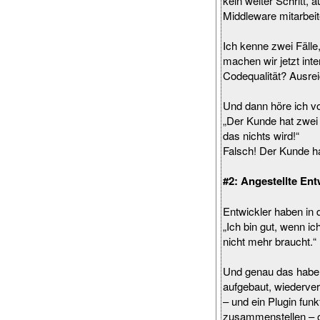
kein weiter Schritt,
Middleware mitarbei
Ich kenne zwei Fälle
machen wir jetzt inte
Codequalität? Ausre
Und dann höre ich v
„Der Kunde hat zwei
das nichts wird!“
Falsch! Der Kunde hat
#2: Angestellte Ent
Entwickler haben in 
„Ich bin gut, wenn i
nicht mehr braucht.“
Und genau das haben 
aufgebaut, wiederver
– und ein Plugin fun
zusammenstellen – o