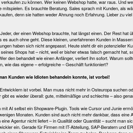
n verkaufen zu können. Wer keinen Webshop hatte, war raus. Und wer 
ne mitspielen. Es brauchte Beratung. Sales sprach mit Kunden, als 
rkaufen, denn sie hatten weder Ahnung noch Erfahrung. Lieber zu viel 
. Jeder, der einen Webshop brauchte, hat längst einen. Der Rest hat ü
dass es auch ohne geht. Diese kleinen, unerfahrenen Kunden in Mass
ngen haben sich nicht angepasst. Heute steht dir ein potenzieller K
 seines Shops hat – nicht, weil er bisher etwas falsch gemacht hat, so
 Wer den behandelt wie einen Anfänger, verliert ihn sofort. Warum sol
n, wie das eigene – erfolgreiche – Geschäft funktioniert?
r man Kunden wie Idioten behandeln konnte, ist vorbei!
Entwicklern ist vorbei. Man muss nicht mehr in Osteuropa suchen od
 gibt es wieder überall: gute, mittelmäßige und schlechte – also genau
 mit AI selbst ein Shopware-Plugin. Tools wie Cursor und Junie erm
t wenigen Monaten. Kunden sind auch nicht mehr dankbar, dass eine 
n eine Agentur nicht liefert – in Qualität oder Quantität – sucht man s
ntwickler ein. Gerade für Firmen mit IT-Abteilung, SAP-Beratern und 