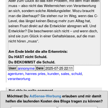
Aber zum Glück ist das kein Problem, mit dem man leben
muss – also nicht das Weiterreichen von Verantwortung
an sich, sondern solche Abteilungsleiter. Wozu braucht
man die überhaupt? Sie stehen nur im Weg, wenn das C-
Level, das längst keinen Bezug mehr zum Alltag hat,
seinen Frust direkt auf die Entwickler abregnen will. Und
Entwickler? Die beschweren sich nicht – und wenn doch,
sind sie zum Glück in einer Gehaltsklasse, auf die man
nicht hören „muss“.
Am Ende bleibt die alte Erkenntnis:
Du HAST nicht Schuld.
Du BEKOMMST die Schuld.
annonyme
2025-07-25 22:11
User
Date
agenturen
,
hannes pries
,
kunden
,
sales
,
schuld
,
verantwortung
Not able to write comment
Möchtest Du
AdSense-Werbung
erlauben und mir damit
Comments are disabled for this blog-entry.
helfen die laufenden Kosten des Blogs tragen zu können?