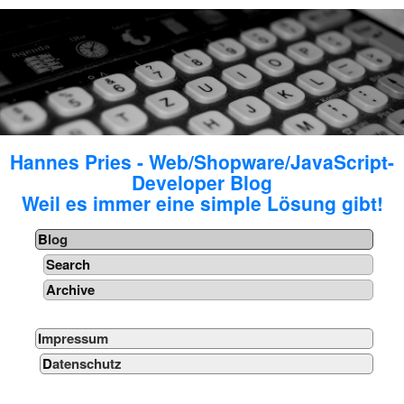
Hannes Pries - Web/Shopware/JavaScript-
Developer Blog
Weil es immer eine simple Lösung gibt!
Blog
Search
Archive
Impressum
Datenschutz