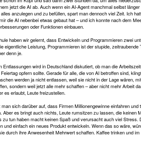
de schon im Kopf und saß dann zwei Stunden da, um alles niederzus
nem jetzt die AI ab. Auch wenn ein AI-Agent manchmal selbst länger
 alles anzulegen und zu befüllen, spart man dennoch viel Zeit. Ich ha
mir die AI nebenbei etwas gebaut hat – und ich konnte nach dem Meet
erbesserungen oder Funktionen einbauen.
hule haben wir gelernt, dass Entwickeln und Programmieren zwei unt
die eigentliche Leistung, Programmieren ist der stupide, zeitraubende 
her denn je.
n Entlassungen wird in Deutschland diskutiert, ob man die Arbeitszeit
n Feiertag opfern sollte. Gerade für alle, die von AI betroffen sind, kl
nschen werden ja nicht entlassen, weil sie nicht in der Lage wären, mi
fen, sondern weil jetzt alle mehr schaffen – aber nicht mehr Arbeit da i
er es erlaubt, Leute freizustellen.
man sich darüber auf, dass Firmen Millionengewinne einfahren und t
n. Aber es bringt auch nichts, Leute rumsitzen zu lassen, die keinen 
 zu tun haben macht keinen Spaß und verursacht auch viel Stress. 
n und einfach ein neues Produkt entwickeln. Wenn das so wäre, wür
sie durch ihre Anwesenheit Mehrwert schaffen. Kaffee trinken und im I