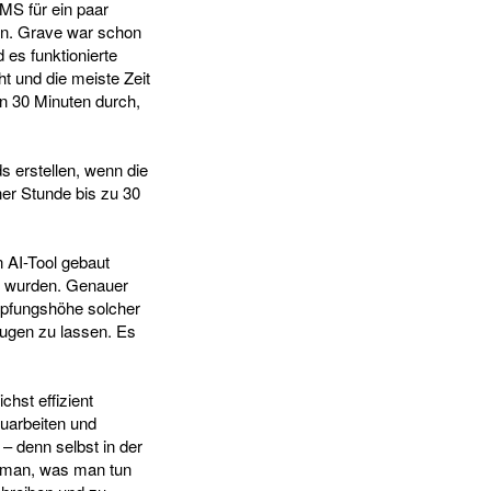
CMS für ein paar
en. Grave war schon
 es funktionierte
t und die meiste Zeit
in 30 Minuten durch,
 erstellen, wenn die
er Stunde bis zu 30
 AI-Tool gebaut
t wurden. Genauer
öpfungshöhe solcher
zeugen zu lassen. Es
hst effizient
uarbeiten und
 – denn selbst in der
e man, was man tun