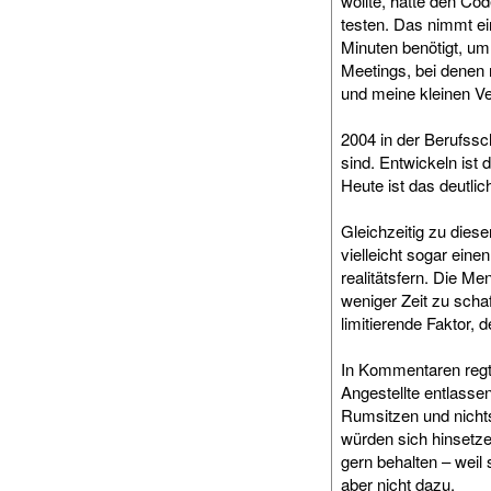
wollte, hatte den Co
testen. Das nimmt ei
Minuten benötigt, um
Meetings, bei denen 
und meine kleinen V
2004 in der Berufssc
sind. Entwickeln ist 
Heute ist das deutlic
Gleichzeitig zu diese
vielleicht sogar eine
realitätsfern. Die Me
weniger Zeit zu schaf
limitierende Faktor, d
In Kommentaren regt 
Angestellte entlasse
Rumsitzen und nichts
würden sich hinsetze
gern behalten – weil 
aber nicht dazu.