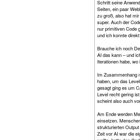
Schritt seine Anwend
Seiten, ein paar We
zu groß, also hat mi
super. Auch der Code
nur primitiven Code 
und ich konnte direk
Brauche ich noch De
AI das kann – und ic
Iterationen habe, wo 
Im Zusammenhang mit
haben, um das Level
gesagt ging es um C
Level recht gering is
scheint also auch vo
Am Ende werden Mensc
einsetzen. Menschen
strukturierten Output
Zeit vor AI war die 