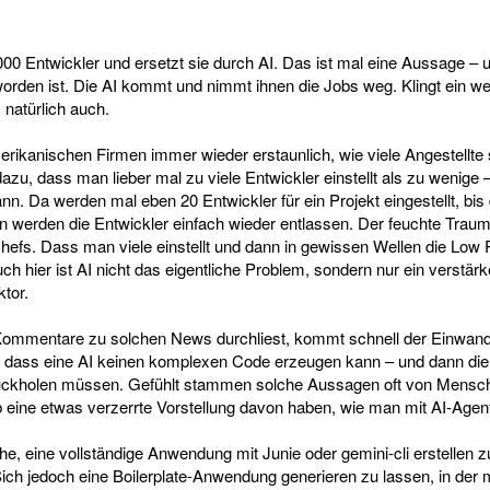
.000 Entwickler und ersetzt sie durch AI. Das ist mal eine Aussage – 
worden ist. Die AI kommt und nimmt ihnen die Jobs weg. Klingt ein w
s natürlich auch.
merikanischen Firmen immer wieder erstaunlich, wie viele Angestellte 
 dazu, dass man lieber mal zu viele Entwickler einstellt als zu wenige
ann. Da werden mal eben 20 Entwickler für ein Projekt eingestellt, bi
n werden die Entwickler einfach wieder entlassen. Der feuchte Traum
efs. Dass man viele einstellt und dann in gewissen Wellen die Low P
uch hier ist AI nicht das eigentliche Problem, sondern nur ein verstär
tor.
ommentare zu solchen News durchliest, kommt schnell der Einwand
 dass eine AI keinen komplexen Code erzeugen kann – und dann die
rückholen müssen. Gefühlt stammen solche Aussagen oft von Mensche
b eine etwas verzerrte Vorstellung davon haben, wie man mit AI-Agent
e, eine vollständige Anwendung mit Junie oder gemini-cli erstellen z
 Sich jedoch eine Boilerplate-Anwendung generieren zu lassen, in der 