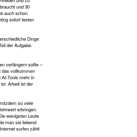
chreiben und zu
 braucht und 30
tte auch schon
ing sofort testen
erschiedliche Dinge
Teil der Aufgabe.
en verlängern sollte –
ingt das vollkommen
t AI-Tools mehr in
st. Arbeit ist der
rotzdem so viele
Mehrwert erbringen.
Die wenigsten Leute
de man sie liebend
nternet surfen zählt