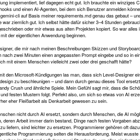
ung implementiert, lief dagegen echt gut. Ich brauchte ein winziges 
bhooks und einen AI-Agenten, bei dem sich Benutzer anmelden könn
r gemini-cli auf Basis meiner requirements.md genau das gebaut – und
 war ziemlich gut. Ich selbst hätte dafür sicher 3–4 Stunden gebrauch
geschrieben oder mir etwas aus alten Projekten kopiert. So war alles 
t mit der eigentlichen Anwendung beginnen.
signer, die mir nach meinen Beschreibungen Skizzen und Storyboards
h nach zwei Minuten einen angepassten Prompt eingebe und so in ein
ich mit einem Menschen vielleicht zwei oder drei geschafft hätte?
 den Microsoft-Kündigungen las man, dass sich Level-Designer ein
design zu beschleunigen – und dann durch genau dieses Tool ersetz
andy Crush und ähnliche Spiele. Mein Gefühl sagt mir, dass die Sch
t und festen Mustern folgt. Perfekt also, um sich so etwas von AI er
rher eher Fleißarbeit als Denkarbeit gewesen zu sein.
hen nicht durch AI ersetzt, sondern durch Menschen, die AI möglic
, deren Arbeit immer darin bestand, Dinge nach festen Vorgaben abz
 zu liefern, sind leichter zu ersetzen. Programmierer gehören oft dazu
eigentliche Programmierung selten die Herausforderung. Meist wusst