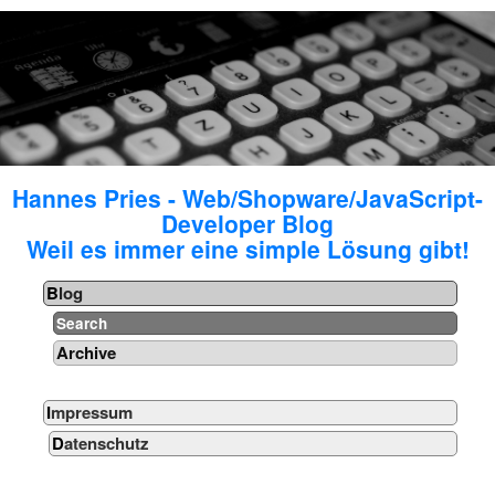
Hannes Pries - Web/Shopware/JavaScript-
Developer Blog
Weil es immer eine simple Lösung gibt!
Blog
Search
Archive
Impressum
Datenschutz