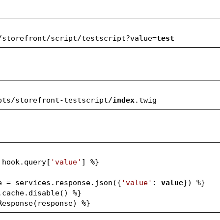
/storefront/script/testscript?value=
test
pts/storefront-testscript/
index
.twig
 hook.query[
'value'
] %}
e = services.response.json({
'value'
: 
value
}) %}
.cache.disable() %}
Response(response) %}