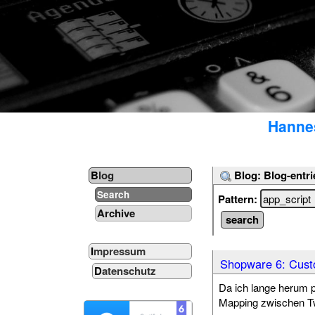
Hannes
Blog: Blog-entri
Blog
Search
Pattern:
Archive
Impressum
Shopware 6: Custo
Datenschutz
Da ich lange herum p
Mapping zwischen Tw