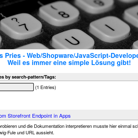
 Pries - Web/Shopware/JavaScript-Develop
Weil es immer eine simple Lösung gibt!
es by search-pattern/Tags:
(1 Entries)
m Storefront Endpoint in Apps
robieren und die Dokumentation interpretieren musste hier einmal sc
ig-Fule und URL aussieht.