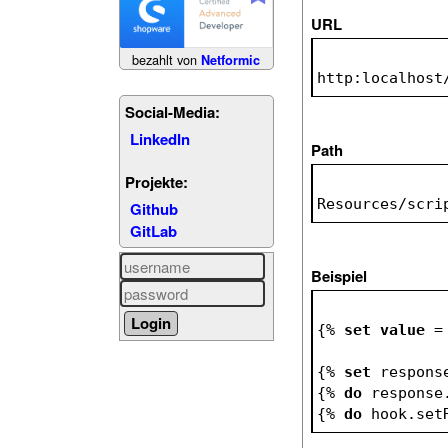
URL
bezahlt von
Netformic
http:localhost
Social-Media:
LinkedIn
Path
Projekte:
Resources/scri
Github
GitLab
Beispiel
{% 
set
value
 =
{% 
set
 respons
{% 
do
 response
{% 
do
 hook.set