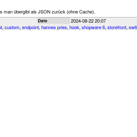
was man übergibt als JSON zurück (ohne Cache).
2024-08-22 20:07
Date
pt
,
custom
,
endpoint
,
hannes pries
,
hook
,
shopware 6
,
storefront
,
sw6