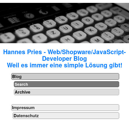
Hannes Pries - Web/Shopware/JavaScript-
Developer Blog
Weil es immer eine simple Lösung gibt!
Blog
Search
Archive
Impressum
Datenschutz