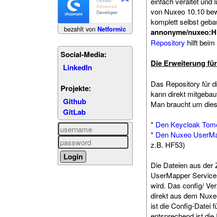
einfach veraltet und 
von Nuxeo 10.10 bew
komplett selbst geba
bezahlt von
Netformic
annonyme/nuxeo:H
Repository
hilft beim
Social-Media:
Die Erweiterung fü
LinkedIn
Das Repository für d
Projekte:
kann direkt mitgebau
Github
Man braucht um dies
GitLab
*
Den Keycloak Tomca
*
Den Nuxeo UserMa
z.B. HF53)
Die Dateien aus der
UserMapper Services 
wird. Das config/ Ve
direkt aus dem Nuxe
ist die Config-Datei
entsprechend ist di