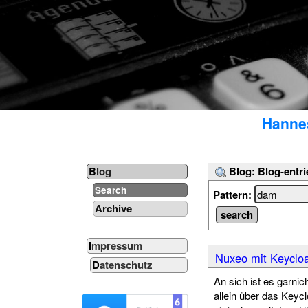
Hannes
Blog: Blog-entri
Blog
Search
Pattern:
Archive
Impressum
Nuxeo mit Keycloa
Datenschutz
An sich ist es garni
allein über das Keyc