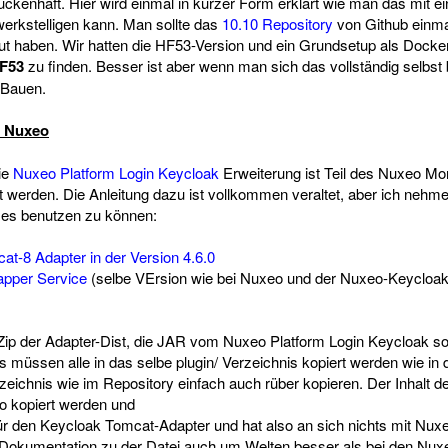
lückenhaft. Hier wird einmal in kurzer Form erklärt wie man das mit ei
erkstelligen kann. Man sollte das
10.10 Repository
von Github einm
ut haben. Wir hatten die HF53-Version und ein Grundsetup als Docker
F53
zu finden. Besser ist aber wenn man sich das vollständig selbst
 Bauen.
r Nuxeo
ie
Nuxeo Platform Login Keycloak
Erweiterung ist Teil des Nuxeo M
t werden. Die Anleitung dazu ist vollkommen veraltet, aber ich nehme 
es benutzen zu können:
t-8 Adapter in der Version 4.6.0
pper Service
(selbe VErsion wie bei Nuxeo und der Nuxeo-Keycloak
 Zip der Adapter-Dist, die JAR vom Nuxeo Platform Login Keycloak s
müssen alle in das selbe plugin/ Verzeichnis kopiert werden wie in d
rzeichnis wie im Repository einfach auch rüber kopieren. Der Inhalt
o kopiert werden und
 für den Keycloak Tomcat-Adapter und hat also an sich nichts mit Nu
e Dokumentation zu der Datei auch um Welten besser als bei den Nu