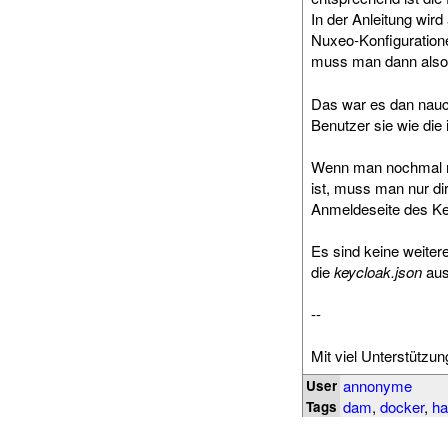
In der Anleitung wird
Nuxeo-Konfiguration
muss man dann also
Das war es dan nauc
Benutzer sie wie di
Wenn man nochmal mi
ist, muss man nur di
Anmeldeseite des Key
Es sind keine weite
die
keycloak.json
aus
--
Mit viel Unterstützu
annonyme
User
dam
,
docker
,
ha
Tags