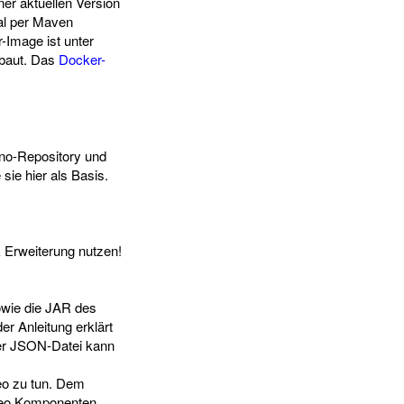
ner aktuellen Version
al per Maven
-Image ist unter
 baut. Das
Docker-
ono-Repository und
sie hier als Basis.
 Erweiterung nutzen!
owie die JAR des
er Anleitung erklärt
 der JSON-Datei kann
xeo zu tun. Dem
xeo Komponenten.