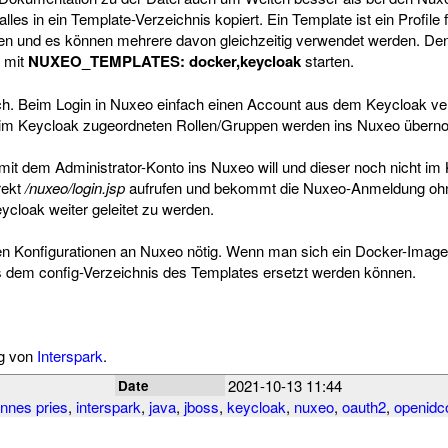
 alles in ein Template-Verzeichnis kopiert. Ein Template ist ein Profile
en und es können mehrere davon gleichzeitig verwendet werden. De
 mit
NUXEO_TEMPLATES: docker,keycloak
starten.
h. Beim Login in Nuxeo einfach einen Account aus dem Keycloak v
e im Keycloak zugeordneten Rollen/Gruppen werden ins Nuxeo über
t dem Administrator-Konto ins Nuxeo will und dieser noch nicht im 
rekt
/nuxeo/login.jsp
aufrufen und bekommt die Nuxeo-Anmeldung ohn
cloak weiter geleitet zu werden.
ren Konfigurationen an Nuxeo nötig. Wenn man sich ein Docker-Image
 dem config-Verzeichnis des Templates ersetzt werden können.
ng von
Interspark
.
2021-10-13 11:44
Date
nnes pries
,
interspark
,
java
,
jboss
,
keycloak
,
nuxeo
,
oauth2
,
openidc