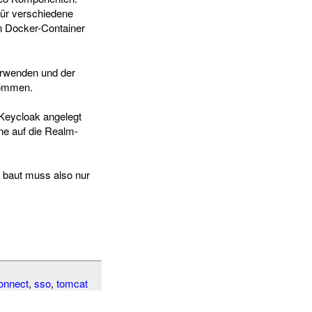
 für verschiedene
n Docker-Container
erwenden und der
nommen.
Keycloak angelegt
e auf die Realm-
 baut muss also nur
onnect
,
sso
,
tomcat