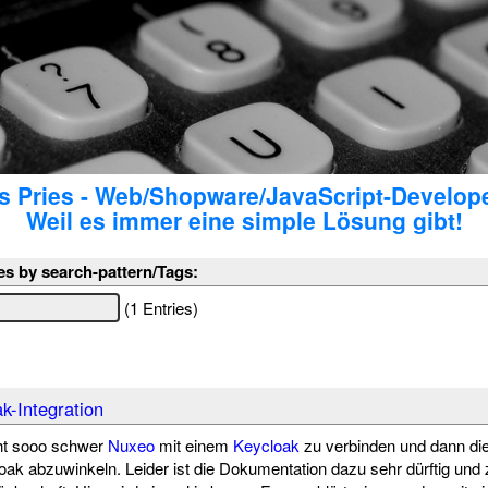
 Pries - Web/Shopware/JavaScript-Develop
Weil es immer eine simple Lösung gibt!
es by search-pattern/Tags:
(1 Entries)
k-Integration
cht sooo schwer
Nuxeo
mit einem
Keycloak
zu verbinden und dann di
loak abzuwinkeln. Leider ist die Dokumentation dazu sehr dürftig und 