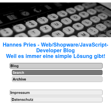
Hannes Pries - Web/Shopware/JavaScript-
Developer Blog
Weil es immer eine simple Lösung gibt!
Blog
Search
Archive
Impressum
Datenschutz