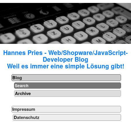
Hannes Pries - Web/Shopware/JavaScript-
Developer Blog
Weil es immer eine simple Lösung gibt!
Blog
Search
Archive
Impressum
Datenschutz