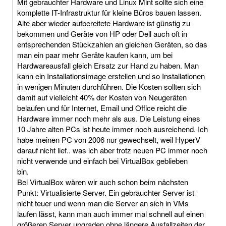
Mit gebrauchter Hardware und Linux Mint sollte sich eine
komplette IT-Infrastruktur für kleine Büros bauen lassen.
Alte aber wieder aufbereitete Hardware ist günstig zu
bekommen und Geräte von HP oder Dell auch oft in
entsprechenden Stückzahlen an gleichen Geräten, so das
man ein paar mehr Geräte kaufen kann, um bei
Hardwareausfall gleich Ersatz zur Hand zu haben. Man
kann ein Installationsimage erstellen und so Installationen
in wenigen Minuten durchführen. Die Kosten sollten sich
damit auf vielleicht 40% der Kosten von Neugeräten
belaufen und für Internet, Email und Office reicht die
Hardware immer noch mehr als aus. Die Leistung eines
10 Jahre alten PCs ist heute immer noch ausreichend. Ich
habe meinen PC von 2006 nur gewechselt, weil HyperV
darauf nicht lief.. was ich aber trotz neuen PC immer noch
nicht verwende und einfach bei VirtualBox geblieben
bin.
Bei VirtualBox wären wir auch schon beim nächsten
Punkt: Virtualisierte Server. Ein gebrauchter Server ist
nicht teuer und wenn man die Server an sich in VMs
laufen lässt, kann man auch immer mal schnell auf einen
größeren Server upgraden ohne längere Ausfallzeiten der