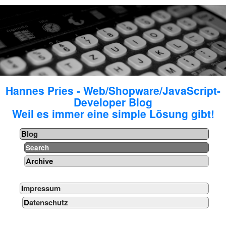
Hannes Pries - Web/Shopware/JavaScript-
Developer Blog
Weil es immer eine simple Lösung gibt!
Blog
Search
Archive
Impressum
Datenschutz