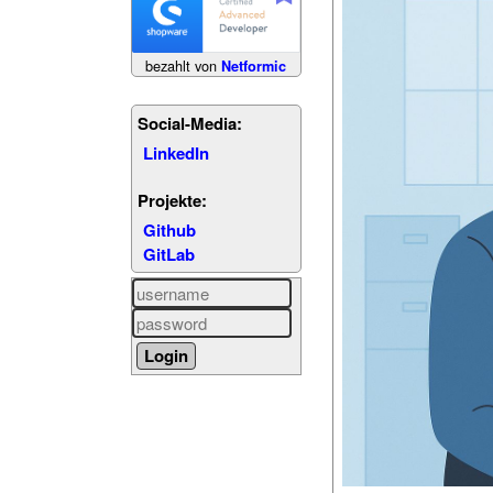
bezahlt von
Netformic
Social-Media:
LinkedIn
Projekte:
Github
GitLab