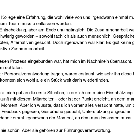
 Kollege eine Erfahrung, die wohl viele von uns irgendwann einmal 
einem Team musste entlassen werden.
e Entscheidung, aber am Ende unumgänglich. Die Zusammenarbeit wa
chwierig geworden – sowohl fachlich als auch menschlich. Gespräche
ten, Alternativen gesucht. Doch irgendwann war klar: Es gibt kein
ruktive Zusammenarbeit.
diesen Prozess eingebunden war, hat mich im Nachhinein überrascht. 
um schlafen.
ger Personalverantwortung tragen, waren erstaunt, wie sehr ihn diese
onnten sich wohl alle ein Stück weit darin wiederfinden.
re mich gut an die erste Situation, in der ich um meine Einschätzung
unft mit diesem Mitarbeiter – oder ist der Punkt erreicht, an dem man
r Moment. Aber ich wusste, dass ich vorher alles versucht hatte, um d
te Feedback gegeben, Gespräche gesucht, Unterstützung angeboten.
, dann kommt irgendwann der Moment, an dem man loslassen muss.
nie schön. Aber sie gehören zur Führungsverantwortung.