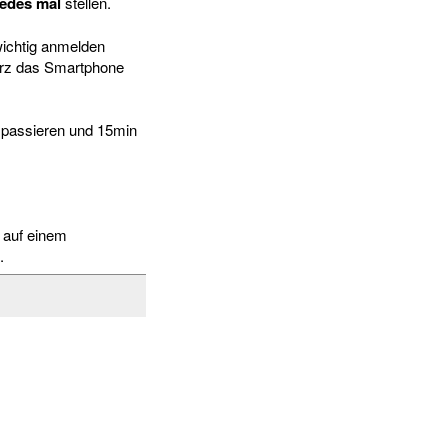
edes mal
stellen.
wichtig anmelden
kurz das Smartphone
h passieren und 15min
o auf einem
.