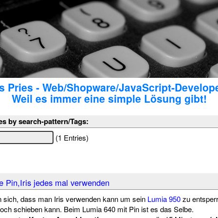
 Pries - Web/Shopware/JavaScript-Develop
Weil es immer eine simple Lösung gibt!
es by search-pattern/Tags:
(1 Entries)
 Pin,Iris jedes mal verwenden
 sich, dass man Iris verwenden kann um sein
Lumia 950
zu entsperr
och schieben kann. Beim Lumia 640 mit Pin ist es das Selbe.