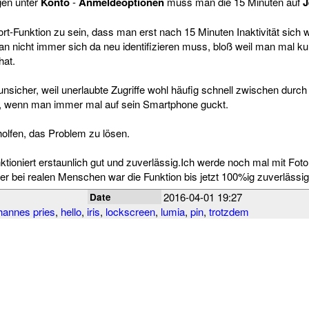
gen unter
Konto
-
Anmeldeoptionen
muss man die 15 Minuten auf
J
ort-Funktion zu sein, dass man erst nach 15 Minuten Inaktivität sich 
n nicht immer sich da neu identifizieren muss, bloß weil man mal 
hat.
nsicher, weil unerlaubte Zugriffe wohl häufig schnell zwischen durc
d, wenn man immer mal auf sein Smartphone guckt.
olfen, das Problem zu lösen.
nktioniert erstaunlich gut und zuverlässig.Ich werde noch mal mit Fot
ber bei realen Menschen war die Funktion bis jetzt 100%ig zuverlässig
2016-04-01 19:27
Date
hannes pries
,
hello
,
iris
,
lockscreen
,
lumia
,
pin
,
trotzdem