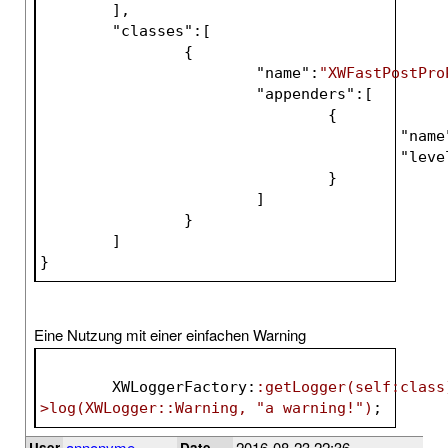
	]
,
	"
classes
":
[
		{
			"
name
":
"XWFastPostPro
			"
appenders
":
[
				{
					"
name
					"
leve
}
			]
}
	]
}
Eine Nutzung mit einer einfachen Warning
XWLoggerFactory
:
:
getLogger
(self:class
>
log
(XWLogger::Warning, 
"a warning!"
)
;
annonyme
2016-08-23 22:36
User
Date