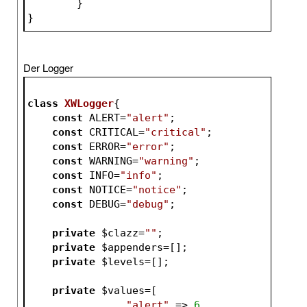
	}
}
Der Logger
class
XWLogger
{
const
 ALERT=
"alert"
;
const
 CRITICAL=
"critical"
;
const
 ERROR=
"error"
;
const
 WARNING=
"warning"
;
const
 INFO=
"info"
;
const
 NOTICE=
"notice"
;
const
 DEBUG=
"debug"
;
private
$clazz
=
""
;
private
$appenders
=[];
private
$levels
=[];
private
$values
=[
"alert"
 => 
6
,