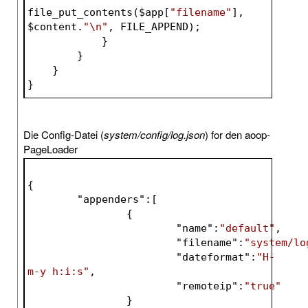
file_put_contents(
$app
[
"filename"
], 
$content
.
"\n"
, FILE_APPEND);
            }
        }
    }
}
Die Config-Datei (
system/config/log.json
) for den aoop-
PageLoader
{
	"
appenders
":
[
		{
			"
name
":
"default"
,
			"
filename
":
"system/lo
			"
dateformat
":
"H-
m-y h:i:s"
,
			"
remoteip
":
"true"
}