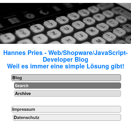
Hannes Pries - Web/Shopware/JavaScript-
Developer Blog
Weil es immer eine simple Lösung gibt!
Blog
Search
Archive
Impressum
Datenschutz