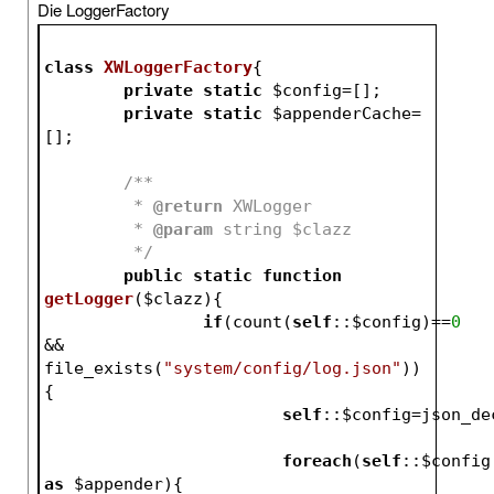
Die LoggerFactory
class
XWLoggerFactory
{
private
static
$config
=[];
private
static
$appenderCache
=
[];
/**
	 * 
@return
 XWLogger
	 * 
@param
 string $clazz
	 */
public
static
function
getLogger
(
$clazz
)
{
if
(count(
self
::
$config
)==
0
&& 
file_exists(
"system/config/log.json"
))
{
self
::
$config
=json_de
foreach
(
self
::
$config
as
$appender
){