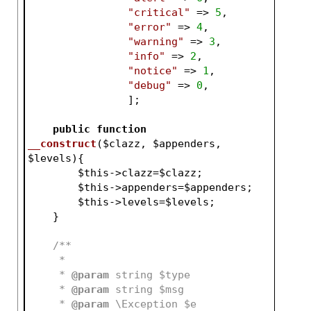
"critical"
 => 
5
,
"error"
 => 
4
,
"warning"
 => 
3
,
"info"
 => 
2
,
"notice"
 => 
1
,
"debug"
 => 
0
,
                ];
public
function
__construct
(
$clazz
, 
$appenders
, 
$levels
)
{
$this
->clazz=
$clazz
;
$this
->appenders=
$appenders
;
$this
->levels=
$levels
;
    }
/**
     * 
     * 
@param
 string $type
     * 
@param
 string $msg
     * 
@param
 \Exception $e