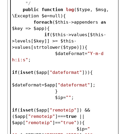
     */
public
function
log
(
$type
, 
$msg
, 
\Exception 
$e
=null)
{
foreach
(
$this
->appenders 
as
$key
 => 
$app
){
if
(
$this
->values[
$this
-
>levels[
$key
]] >= 
$this
-
>values[strtolower(
$type
)]){
$dateFormat
=
"Y-m-d 
h:i:s"
;
if
(
isset
(
$app
[
"dateformat"
])){
$dateFormat
=
$app
[
"dateformat"
];
                }
$ip
=
""
;
if
(
isset
(
$app
[
"remoteip"
]) && 
(
$app
[
"remoteip"
]===
true
 || 
$app
[
"remoteip"
]==
"true"
)){
$ip
=
" 