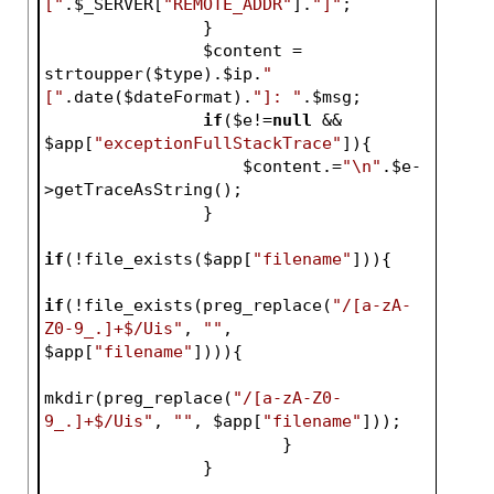
["
.
$_SERVER
[
"REMOTE_ADDR"
].
"]"
;
                }
$content
 = 
strtoupper(
$type
).
$ip
.
" 
["
.date(
$dateFormat
).
"]: "
.
$msg
;
if
(
$e
!=
null
 && 
$app
[
"exceptionFullStackTrace"
]){
$content
.=
"\n"
.
$e
-
>getTraceAsString();
                }
if
(!file_exists(
$app
[
"filename"
])){
if
(!file_exists(preg_replace(
"/[a-zA-
Z0-9_.]+$/Uis"
, 
""
, 
$app
[
"filename"
]))){
mkdir(preg_replace(
"/[a-zA-Z0-
9_.]+$/Uis"
, 
""
, 
$app
[
"filename"
]));
                	}
                }