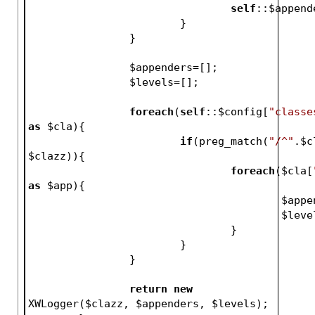
self
::
$append
			}
		}
$appenders
=[];
$levels
=[];
foreach
(
self
::
$config
[
"classe
as
$cla
){
if
(preg_match(
"/^"
.
$c
$clazz
)){
foreach
(
$cla
[
as
$app
){
$appe
$leve
				}
			}
		}
return
new
XWLogger(
$clazz
, 
$appenders
, 
$levels
);