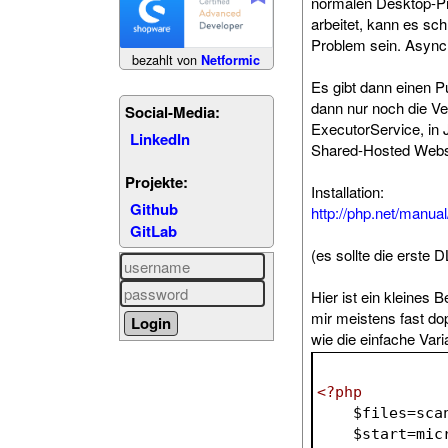
normalen Desktop-Pr
arbeitet, kann es s
Problem sein. Asynchr
bezahlt von
Netformic
Es gibt dann einen Pu
dann nur noch die Ver
Social-Media:
ExecutorService, in 
LinkedIn
Shared-Hosted Websp
Projekte:
Installation:
Github
http://php.net/manual
GitLab
(es sollte die erste 
Hier ist ein kleines 
mir meistens fast dop
wie die einfache Vari
<?php
$files
=sca
$start
=mic