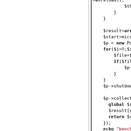
$t
        }   
    }
$result
=
ar
$start
=mic
$p
 = 
new
 P
for
(
$i
=
0
;
$
$file
=
if
(
$fi
$p
        }    
    }
$p
->shutdo
$p
->collec
global
$
$result
[
return
$
    });   
echo
"benc