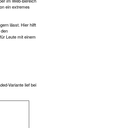
aber im Web-Bereich
hon ein extremes
rn lässt. Hier hilft
s den
für Leute mit einem
ed-Variante lief bei