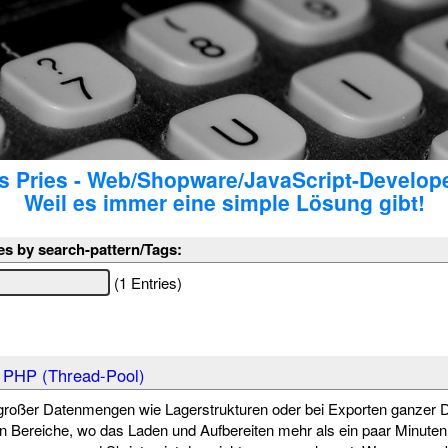
 Pries - Web/Shopware/JavaScript-Develop
Weil es immer eine simple Lösung gibt!
es by search-pattern/Tags:
(1 Entries)
n PHP (Thread-Pool)
roßer Datenmengen wie Lagerstrukturen oder bei Exporten ganzer 
 Bereiche, wo das Laden und Aufbereiten mehr als ein paar Minuten