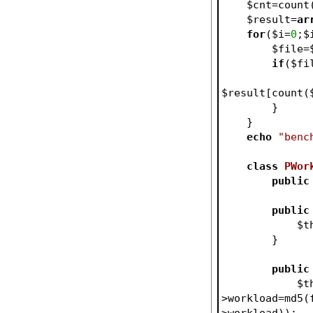
$cnt
=count
$result
=
ar
for
(
$i
=
0
;
$
$file
=
if
(
$fi
$result
[count(
        }
    }
echo
"benc
class
PWor
public
public
$t
        }
public
$t
>workload=md5(
>workload));