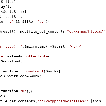
(
$files
);
ray
();   
i
<
$cnt
;
$i
++){
$files
[
$i
];
le
!=
"."
 && 
$file
!=
".."
){
$result
)]=md5(file_get_contents(
"c:/xampp/htdocs/f
h (loop): "
.(microtime()-
$start
).
"<br>"
;
ker
extends
Collectable
{
$workload
;
function
__construct
(
$work
)
{
his
->workload=
$work
;
function
run
()
{
his
-
file_get_contents(
"c:/xampp/htdocs/files/"
.
$this
-