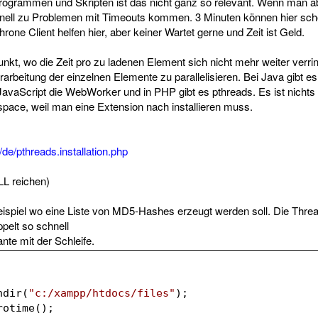
ogrammen und Skripten ist das nicht ganz so relevant. Wenn man 
chnell zu Problemen mit Timeouts kommen. 3 Minuten können hier sc
one Client helfen hier, aber keiner Wartet gerne und Zeit ist Geld.
nkt, wo die Zeit pro zu ladenen Element sich nicht mehr weiter verringe
arbeitung der einzelnen Elemente zu parallelisieren. Bei Java gibt e
JavaScript die WebWorker und in PHP gibt es pthreads. Es ist nichts 
ace, weil man eine Extension nach installieren muss.
/de/pthreads.installation.php
DLL reichen)
Beispiel wo eine Liste von MD5-Hashes erzeugt werden soll. Die Thread
pelt so schnell
ante mit der Schleife.
ndir(
"c:/xampp/htdocs/files"
);
rotime();