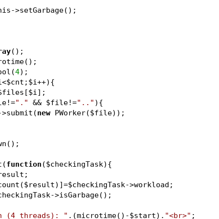
his
->setGarbage();
ray
();
rotime();
ool(
4
);
i
<
$cnt
;
$i
++){
$files
[
$i
];
le
!=
"."
 && 
$file
!=
".."
){
->submit(
new
 PWorker(
$file
));
   
wn();
t(
function
(
$checkingTask
)
{
result
;
count(
$result
)]=
$checkingTask
->workload;
checkingTask
->isGarbage();
h (4 threads): "
.(microtime()-
$start
).
"<br>"
;