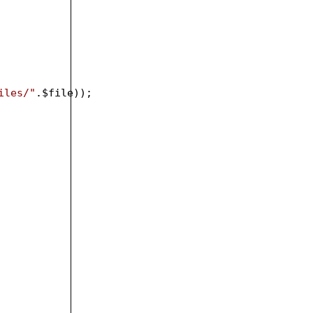
iles/"
.
$file
));