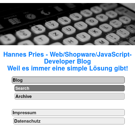
Hannes Pries - Web/Shopware/JavaScript-
Developer Blog
Weil es immer eine simple Lösung gibt!
Blog
Search
Archive
Impressum
Datenschutz