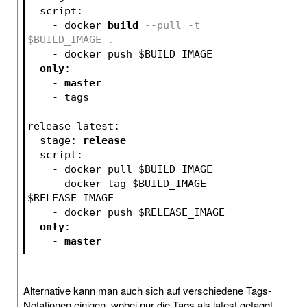
  script:
    - docker 
build
--pull -t 
$BUILD_IMAGE .
    - docker push $BUILD_IMAGE
only
:
    - 
master
    - tags  
release_latest:
  stage: 
release
  script:
    - docker pull $BUILD_IMAGE
    - docker tag $BUILD_IMAGE 
$RELEASE_IMAGE
    - docker push $RELEASE_IMAGE
only
:
    - 
master
Alternative kann man auch sich auf verschiedene Tags-
Notationen einigen, wobei nur die Tags als latest getaggt