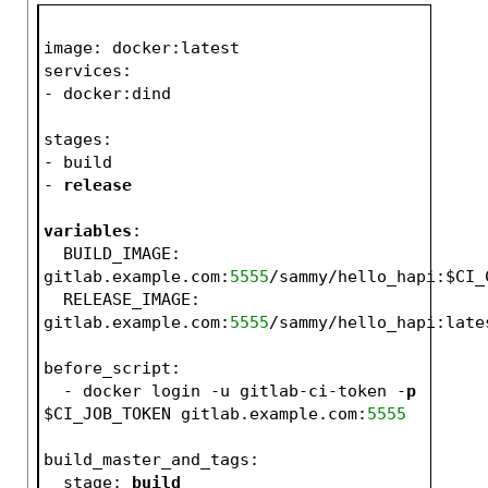
image: docker:latest
services:
- docker:dind
stages:
- build
- 
release
variables
:
  BUILD_IMAGE: 
gitlab.example.com:
5555
/sammy/hello_hapi:$CI_
  RELEASE_IMAGE: 
gitlab.example.com:
5555
/sammy/hello_hapi:late
before_script:
  - docker login -u gitlab-ci-token -
p
$CI_JOB_TOKEN gitlab.example.com:
5555
build_master_and_tags:
  stage: 
build