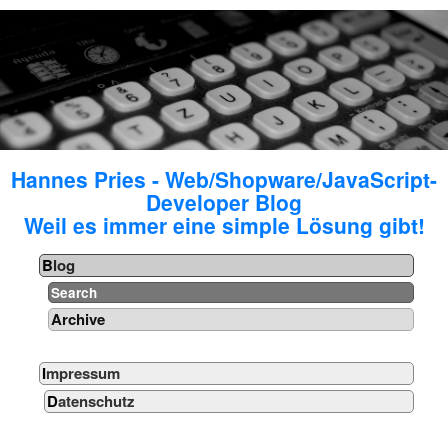
Hannes Pries - Web/Shopware/JavaScript-
Developer Blog
Weil es immer eine simple Lösung gibt!
Blog
Search
Archive
Impressum
Datenschutz