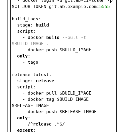
  - docker login -u gitlab-ci-token -
p
$CI_JOB_TOKEN gitlab.example.com:
5555
build_tags:
  stage: 
build
  script:
    - docker 
build
--pull -t 
$BUILD_IMAGE .
    - docker push $BUILD_IMAGE
only
:
    - tags  
release_latest:
  stage: 
release
  script:
    - docker pull $BUILD_IMAGE
    - docker tag $BUILD_IMAGE 
$RELEASE_IMAGE
    - docker push $RELEASE_IMAGE
only
:
    - /^
release
-.*$/
except
: