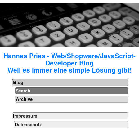
Hannes Pries - Web/Shopware/JavaScript-
Developer Blog
Weil es immer eine simple Lösung gibt!
Blog
Search
Archive
Impressum
Datenschutz