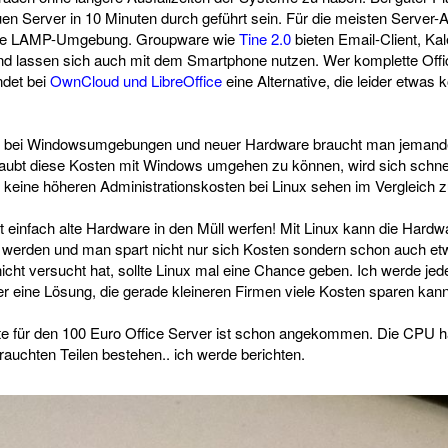
en Server in 10 Minuten durch geführt sein. Für die meisten Server
che LAMP-Umgebung. Groupware wie
Tine 2.0
bieten Email-Client, Ka
und lassen sich auch mit dem Smartphone nutzen. Wer komplette Of
ndet bei
OwnCloud und LibreOffice
eine Alternative, die leider etwas 
 bei Windowsumgebungen und neuer Hardware braucht man jemanden 
 glaubt diese Kosten mit Windows umgehen zu können, wird sich schne
keine höheren Administrationskosten bei Linux sehen im Vergleich 
einfach alte Hardware in den Müll werfen! Mit Linux kann die Hardw
t werden und man spart nicht nur sich Kosten sondern schon auch e
icht versucht hat, sollte Linux mal eine Chance geben. Ich werde jed
er eine Lösung, die gerade kleineren Firmen viele Kosten sparen kann
e für den 100 Euro Office Server ist schon angekommen. Die CPU ha
rauchten Teilen bestehen.. ich werde berichten.