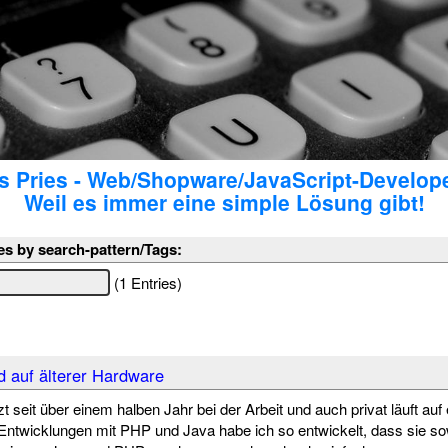
 Pries - Web/Shopware/JavaScript-Develop
Weil es immer eine simple Lösung gibt!
es by search-pattern/Tags:
(1 Entries)
d auf älterer Hardware
zt seit über einem halben Jahr bei der Arbeit und auch privat läuft a
 Entwicklungen mit PHP und Java habe ich so entwickelt, dass sie s