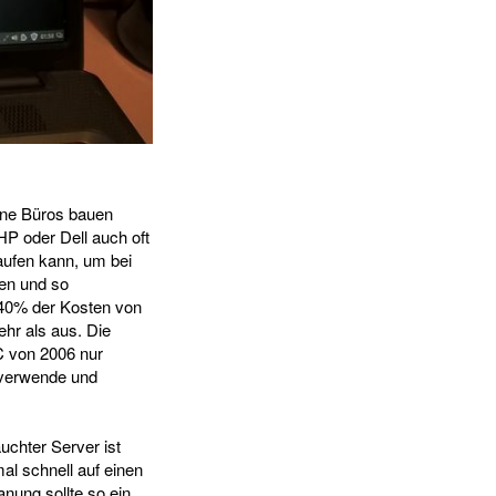
eine Büros bauen
HP oder Dell auch oft
aufen kann, um bei
len und so
t 40% der Kosten von
ehr als aus. Die
C von 2006 nur
t verwende und
uchter Server ist
al schnell auf einen
nung sollte so ein