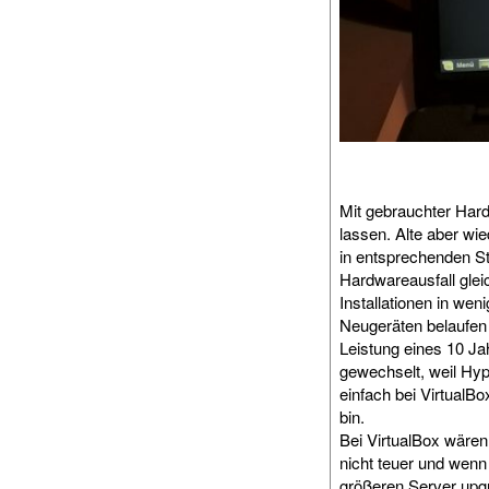
Mit gebrauchter Hardw
lassen. Alte aber wi
in entsprechenden S
Hardwareausfall glei
Installationen in wen
Neugeräten belaufen 
Leistung eines 10 Ja
gewechselt, weil Hyp
einfach bei VirtualBo
bin.
Bei VirtualBox wären
nicht teuer und wenn
größeren Server upgr