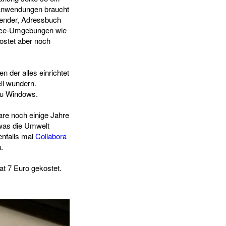
-Anwendungen braucht
lender, Adressbuch
fice-Umgebungen wie
kostet aber noch
der alles einrichtet
ll wundern.
zu Windows.
are noch einige Jahre
twas die Umwelt
enfalls mal
Collabora
.
t 7 Euro gekostet.