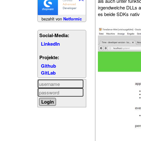
als auch unter funkt
irgendwelche DLLs a
es beide SDKs nativ 
bezahlt von
Netformic
Social-Media:
LinkedIn
Projekte:
Github
GitLab