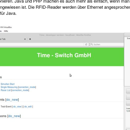
ionieren. Java und PHP machen es auch mehr als einfach, wenn man 
ngewiesen ist. Die RFID-Reader werden über Ethernet angesproche
für Java.