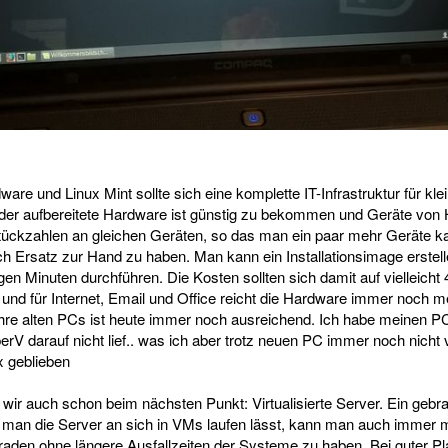
are und Linux Mint sollte sich eine komplette IT-Infrastruktur für kl
eder aufbereitete Hardware ist günstig zu bekommen und Geräte von 
tückzahlen an gleichen Geräten, so das man ein paar mehr Geräte k
ch Ersatz zur Hand zu haben. Man kann ein Installationsimage erstel
igen Minuten durchführen. Die Kosten sollten sich damit auf vielleich
und für Internet, Email und Office reicht die Hardware immer noch m
hre alten PCs ist heute immer noch ausreichend. Ich habe meinen P
erV darauf nicht lief.. was ich aber trotz neuen PC immer noch nich
x geblieben
 wir auch schon beim nächsten Punkt: Virtualisierte Server. Ein gebra
 man die Server an sich in VMs laufen lässt, kann man auch immer m
aden ohne längere Ausfallzeiten der Systeme zu haben. Bei guter Pla