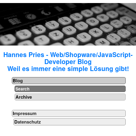
Hannes Pries - Web/Shopware/JavaScript-
Developer Blog
Weil es immer eine simple Lösung gibt!
Blog
Search
Archive
Impressum
Datenschutz