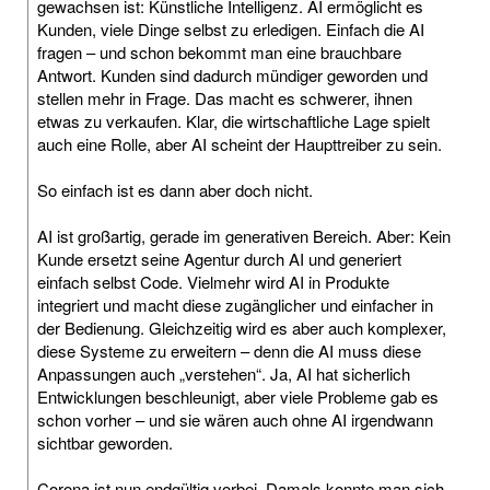
gewachsen ist: Künstliche Intelligenz. AI ermöglicht es
Kunden, viele Dinge selbst zu erledigen. Einfach die AI
fragen – und schon bekommt man eine brauchbare
Antwort. Kunden sind dadurch mündiger geworden und
stellen mehr in Frage. Das macht es schwerer, ihnen
etwas zu verkaufen. Klar, die wirtschaftliche Lage spielt
auch eine Rolle, aber AI scheint der Haupttreiber zu sein.
So einfach ist es dann aber doch nicht.
AI ist großartig, gerade im generativen Bereich. Aber: Kein
Kunde ersetzt seine Agentur durch AI und generiert
einfach selbst Code. Vielmehr wird AI in Produkte
integriert und macht diese zugänglicher und einfacher in
der Bedienung. Gleichzeitig wird es aber auch komplexer,
diese Systeme zu erweitern – denn die AI muss diese
Anpassungen auch „verstehen“. Ja, AI hat sicherlich
Entwicklungen beschleunigt, aber viele Probleme gab es
schon vorher – und sie wären auch ohne AI irgendwann
sichtbar geworden.
Corona ist nun endgültig vorbei. Damals konnte man sich