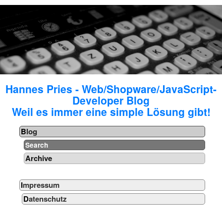
Hannes Pries - Web/Shopware/JavaScript-
Developer Blog
Weil es immer eine simple Lösung gibt!
Blog
Search
Archive
Impressum
Datenschutz