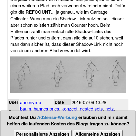
einen weiteren Pfad noch verwendet wird oder nicht. Dafür
gibt die
REFCOUNT
... ja genau.. wie im Garbage
Collector. Wenn man ein Shadow-Link setzten soll, dieser
aber schon existiert zählt man Counter hoch. Beim
Entfernen zählt man einfach alle Shadow-Links des
Pfades runter und entfernt dann alle die auf 0 stehen, weil
man dann sicher ist, dass dieser Shadow-Link nicht noch
von einem anderen Pfad verwendet wird.
annonyme
2016-07-09 13:28
User
Date
baum
,
hannes pries
,
konzept
,
nested sets
,
netz
,
Tags
parent
,
pattern
,
reference count
,
shoadow links
,
tree
Möchtest Du
AdSense-Werbung
erlauben und mir damit
helfen die laufenden Kosten des Blogs tragen zu können?
Personalisierte Anzeigen
Allgemeine Anzeigen