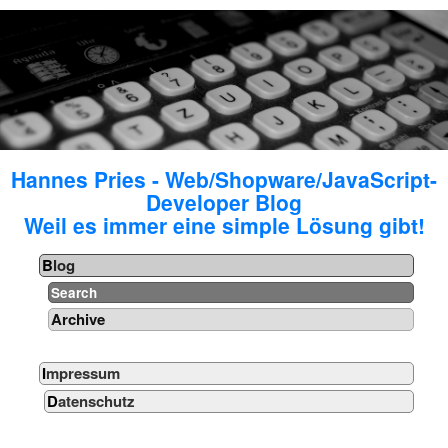
Hannes Pries - Web/Shopware/JavaScript-
Developer Blog
Weil es immer eine simple Lösung gibt!
Blog
Search
Archive
Impressum
Datenschutz