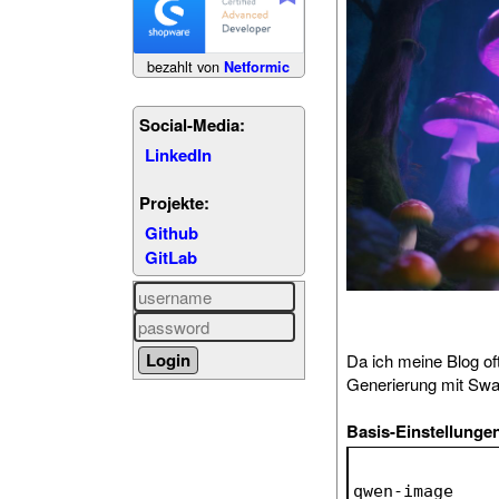
bezahlt von
Netformic
Social-Media:
LinkedIn
Projekte:
Github
GitLab
Da ich meine Blog oft
Generierung mit Sw
Basis-Einstellunge
qwen-image