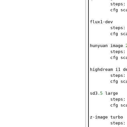
	steps:
	cfg sc
flux1-dev
	steps:
	cfg sc
hunyuan image 
	steps:
	cfg sc
highdream i1 d
	steps:
	cfg sc
sd3
.5
 large
	steps:
	cfg sc
z-image turbo
	steps: