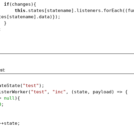
if
(changes){
this
.states[statename].listeners.forEach((fun
tes[statename].data)});
                }
});
st:
ateState(
"test"
);
isterWorker(
"test"
, 
"inc"
, 
(state, payload)
 =>
 {
= 
null
){
0
;
++state;