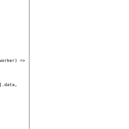
orker) => 
.data, 