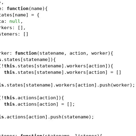
},
te: 
function
(
name
)
{
tates[name] = {
     data: 
null
,
       workers: [],
        listeners: []
orker: 
function
(
statename, action, worker
)
{
s
.states[statename]){
(!
this
.states[statename].workers[action]){
this
.states[statename].workers[action] = []
is
.states[statename].workers[action].push(worker);
(!
this
.actions[action]){
this
.actions[action] = [];
is
.actions[action].push(statename);
Listener: 
function
(
statename, listener
)
{