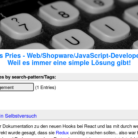
 Pries - Web/Shopware/JavaScript-Develop
Weil es immer eine simple Lösung gibt!
es by search-pattern/Tags:
(1 Entries)
in Selbstversuch
er Dokumentation zu den neuen Hooks bei React und las mit durch w
direkt wurde gesagt, dass sie
Redux
unnötig machen sollen.. also war f