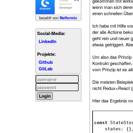
gekommen mir wirklic
wenn man sich deren D
einen schnellen Übe
bezahlt von
Netformic
Ich habe mit Hilfe 
der alle Actions beko
Social-Media:
geht rein und neuer g
LinkedIn
etwas getriggert. Ab
Projekte:
Um also das Prinzip 
Github
Kontrukt geschaffen.
GitLab
vom Prinzip ist es al
Die meisten Beispie
nicht Redux+React (ja
Hier das Ergebnis m
const
 StateSto
    states: {}