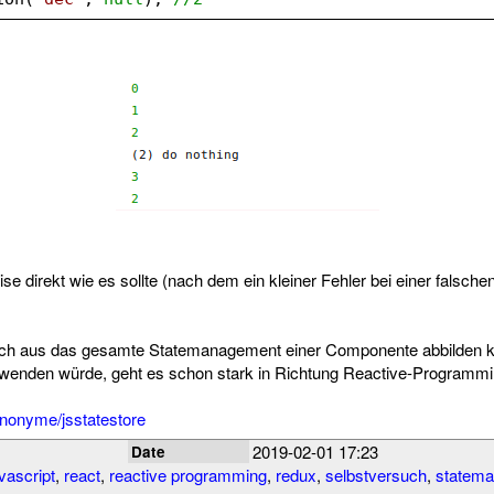
ise direkt wie es sollte (nach dem ein kleiner Fehler bei einer falsch
urch aus das gesamte Statemanagement einer Componente abbilden
wenden würde, geht es schon stark in Richtung Reactive-Programmi
nnonyme/jsstatestore
2019-02-01 17:23
Date
vascript
,
react
,
reactive programming
,
redux
,
selbstversuch
,
statem