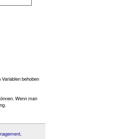
en Variablen behoben
 können. Wenn man
ng.
anagement
,