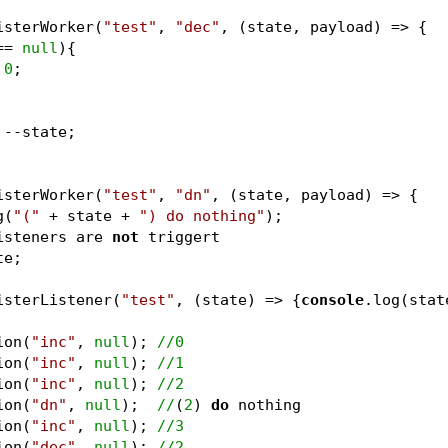
isterWorker(
"test"
, 
"dec"
, 
(state, payload)
 =>
 {
== 
null
){
0
;
 --state;
isterWorker(
"test"
, 
"dn"
, 
(state, payload)
 =>
 {
g(
"("
 + state + 
") do nothing"
);
isteners are 
not
 triggert
te;
isterListener(
"test"
, 
(state)
 =>
 {
console
.log(stat
ion(
"inc"
, 
null
); 
//
0
ion(
"inc"
, 
null
); 
//
1
ion(
"inc"
, 
null
); 
//
2
ion(
"dn"
, 
null
);  
//
(
2
) 
do
 nothing
ion(
"inc"
, 
null
); 
//
3
ion(
"dec"
, 
null
); 
//
2