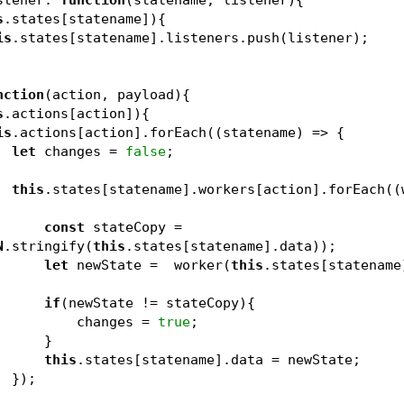
s
.states[statename]){
is
.states[statename].listeners.push(listener);
nction
(
action, payload
)
{
s
.actions[action]){
is
.actions[action].forEach((statename) => {
let
 changes = 
false
;
this
.states[statename].workers[action].forEach((w
const
 stateCopy = 
N
.stringify(
this
.states[statename].data));
let
 newState =  worker(
this
.states[statename]
if
(newState != stateCopy){
                        changes = 
true
;
                    }
this
.states[statename].data = newState;
                });