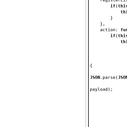
if
(
thi
th
        }
    },
    action: 
fu
if
(
thi
th
{
JSON
.parse(
JSO
payload);