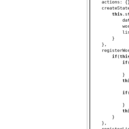
    actions: {
    createSta
this
.s
       
     
    
        }
    },
    registerW
if
(
thi
if
            }
th
if
            }
th
        }
    },
    register