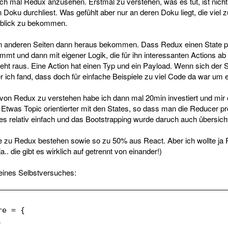
h mal Redux anzusehen. Erstmal zu verstehen, was es tut, ist nicht
oku durchliest. Was gefühlt aber nur an deren Doku liegt, die viel zu
rblick zu bekommen.
von anderen Seiten dann heraus bekommen. Dass Redux einen State p
mmt und dann mit eigener Logik, die für ihn interessanten Actions ab a
eht raus. Eine Action hat einen Typ und ein Payload. Wenn sich der S
er ich fand, dass doch für einfache Beispiele zu viel Code da war um 
von Redux zu verstehen habe ich dann mal 20min investiert und mir 
 Etwas Topic orientierter mit den States, so dass man die Reducer pr
les relativ einfach und das Bootstrapping wurde daruch auch übersicht
le zu Redux bestehen sowie so zu 50% aus React. Aber ich wollte ja
.. die gibt es wirklich auf getrennt von einander!)
eines Selbstversuches:
re = {
,