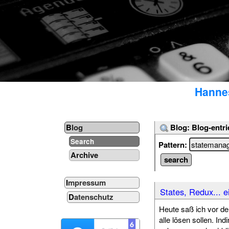
Hannes
Blog: Blog-entri
Blog
Search
Pattern:
Archive
Impressum
States, Redux... e
Datenschutz
Heute saß ich vor d
alle lösen sollen. In