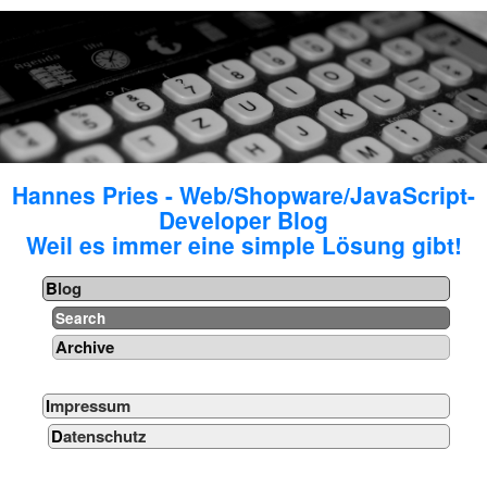
Hannes Pries - Web/Shopware/JavaScript-
Developer Blog
Weil es immer eine simple Lösung gibt!
Blog
Search
Archive
Impressum
Datenschutz