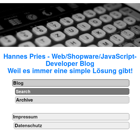
Hannes Pries - Web/Shopware/JavaScript-
Developer Blog
Weil es immer eine simple Lösung gibt!
Blog
Search
Archive
Impressum
Datenschutz