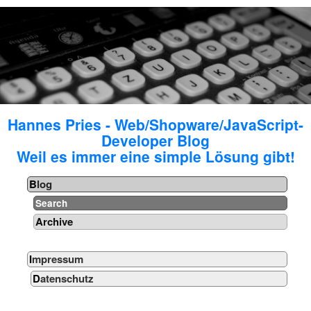
Hannes Pries - Web/Shopware/JavaScript-
Developer Blog
Weil es immer eine simple Lösung gibt!
Blog
Search
Archive
Impressum
Datenschutz