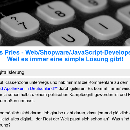
 Pries - Web/Shopware/JavaScript-Develop
Weil es immer eine simple Lösung gibt!
italisierung
auf Kassenzone unterwegs und hab mir mal die Kommentare zu dem 
ind Apotheken in Deutschland?"
durch gelesen. Es kommt immer wieder
 der ja schon halb zu einem politischen Kampfbegriff geworden ist und
hermaßen umfasst.
ersönlich nicht daran. Ich glaube nicht daran, dass jemand plötzlich 
jetzt alles digital... der Rest der Welt passt sich schon an". Was si
erung?