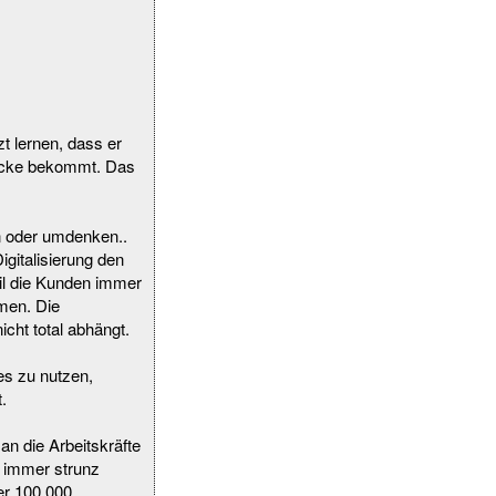
t lernen, dass er
 Ecke bekommt. Das
n oder umdenken..
gitalisierung den
eil die Kunden immer
mmen. Die
icht total abhängt.
es zu nutzen,
.
n die Arbeitskräfte
h immer strunz
er 100.000