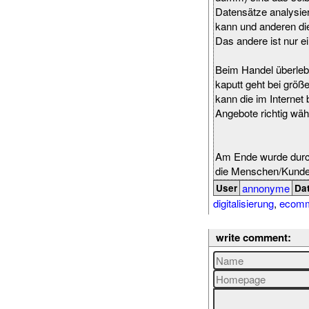
Datensätze analysier
kann und anderen die 
Das andere ist nur ei
Beim Handel überlebt
kaputt geht bei größ
kann die im Internet
Angebote richtig wäh
Am Ende wurde durch 
die Menschen/Kunden 
annonyme
User
Da
digitalisierung
,
ecom
write comment: