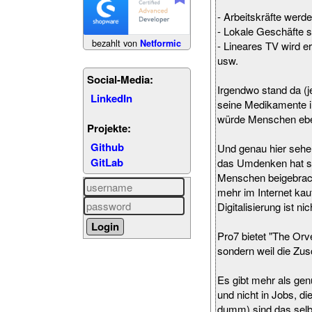
- Arbeitskräfte werde
- Lokale Geschäfte s
bezahlt von
Netformic
- Lineares TV wird er
usw.
Social-Media:
Irgendwo stand da (j
LinkedIn
seine Medikamente i
würde Menschen ebe
Projekte:
Github
Und genau hier sehe
GitLab
das Umdenken hat sch
Menschen beigebracht
mehr im Internet kau
Digitalisierung ist n
Pro7 bietet "The Orv
sondern weil die Zus
Es gibt mehr als gen
und nicht in Jobs, d
dumm) sind das selbs