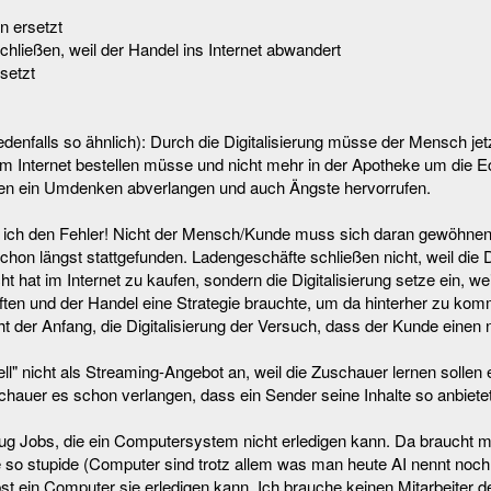
n ersetzt
chließen, weil der Handel ins Internet abwandert
setzt
edenfalls so ähnlich): Durch die Digitalisierung müsse der Mensch jetz
m Internet bestellen müsse und nicht mehr in der Apotheke um die
n ein Umdenken abverlangen und auch Ängste hervorrufen.
 ich den Fehler! Nicht der Mensch/Kunde muss sich daran gewöhne
on längst stattgefunden. Ladengeschäfte schließen nicht, weil die Di
 hat im Internet zu kaufen, sondern die Digitalisierung setze ein, w
ften und der Handel eine Strategie brauchte, um da hinterher zu ko
icht der Anfang, die Digitalisierung der Versuch, dass der Kunde einen n
ell" nicht als Streaming-Angebot an, weil die Zuschauer lernen sollen 
chauer es schon verlangen, dass ein Sender seine Inhalte so anbietet
ug Jobs, die ein Computersystem nicht erledigen kann. Da braucht ma
ie so stupide (Computer sind trotz allem was man heute AI nennt noc
t ein Computer sie erledigen kann. Ich brauche keinen Mitarbeiter d