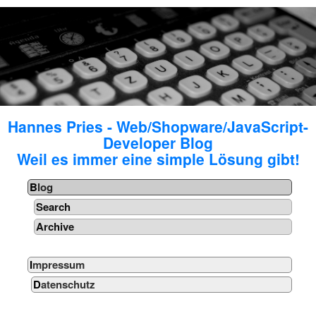
Hannes Pries - Web/Shopware/JavaScript-
Developer Blog
Weil es immer eine simple Lösung gibt!
Blog
Search
Archive
Impressum
Datenschutz