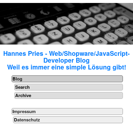
Hannes Pries - Web/Shopware/JavaScript-
Developer Blog
Weil es immer eine simple Lösung gibt!
Blog
Search
Archive
Impressum
Datenschutz