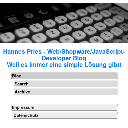
Hannes Pries - Web/Shopware/JavaScript-
Developer Blog
Weil es immer eine simple Lösung gibt!
Blog
Search
Archive
Impressum
Datenschutz