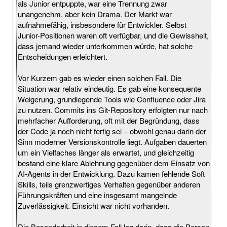
als Junior entpuppte, war eine Trennung zwar
unangenehm, aber kein Drama. Der Markt war
aufnahmefähig, insbesondere für Entwickler. Selbst
Junior-Positionen waren oft verfügbar, und die Gewissheit,
dass jemand wieder unterkommen würde, hat solche
Entscheidungen erleichtert.
Vor Kurzem gab es wieder einen solchen Fall. Die
Situation war relativ eindeutig. Es gab eine konsequente
Weigerung, grundlegende Tools wie Confluence oder Jira
zu nutzen. Commits ins Git-Repository erfolgten nur nach
mehrfacher Aufforderung, oft mit der Begründung, dass
der Code ja noch nicht fertig sei – obwohl genau darin der
Sinn moderner Versionskontrolle liegt. Aufgaben dauerten
um ein Vielfaches länger als erwartet, und gleichzeitig
bestand eine klare Ablehnung gegenüber dem Einsatz von
AI-Agents in der Entwicklung. Dazu kamen fehlende Soft
Skills, teils grenzwertiges Verhalten gegenüber anderen
Führungskräften und eine insgesamt mangelnde
Zuverlässigkeit. Einsicht war nicht vorhanden.
Die Besonderheit in diesem Fall lag darin, dass die Person