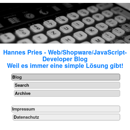
Hannes Pries - Web/Shopware/JavaScript-
Developer Blog
Weil es immer eine simple Lösung gibt!
Blog
Search
Archive
Impressum
Datenschutz