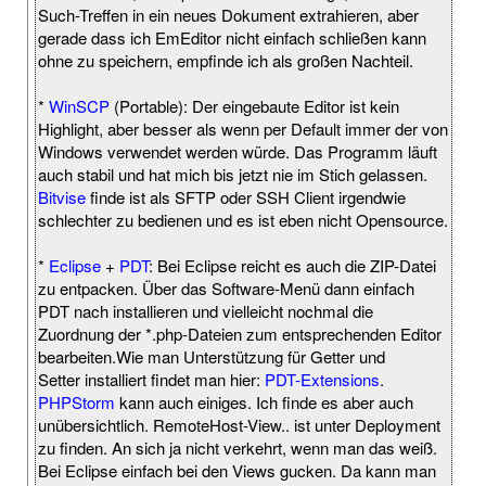
Such-Treffen in ein neues Dokument extrahieren, aber
gerade dass ich EmEditor nicht einfach schließen kann
ohne zu speichern, empfinde ich als großen Nachteil.
*
WinSCP
(Portable): Der eingebaute Editor ist kein
Highlight, aber besser als wenn per Default immer der von
Windows verwendet werden würde. Das Programm läuft
auch stabil und hat mich bis jetzt nie im Stich gelassen.
Bitvise
finde ist als SFTP oder SSH Client irgendwie
schlechter zu bedienen und es ist eben nicht Opensource.
*
Eclipse
+
PDT
: Bei Eclipse reicht es auch die ZIP-Datei
zu entpacken. Über das Software-Menü dann einfach
PDT nach installieren und vielleicht nochmal die
Zuordnung der *.php-Dateien zum entsprechenden Editor
bearbeiten.Wie man Unterstützung für Getter und
Setter installiert findet man hier:
PDT-Extensions
.
PHPStorm
kann auch einiges. Ich finde es aber auch
unübersichtlich. RemoteHost-View.. ist unter Deployment
zu finden. An sich ja nicht verkehrt, wenn man das weiß.
Bei Eclipse einfach bei den Views gucken. Da kann man