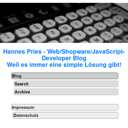
Hannes Pries - Web/Shopware/JavaScript-
Developer Blog
Weil es immer eine simple Lösung gibt!
Blog
Search
Archive
Impressum
Datenschutz