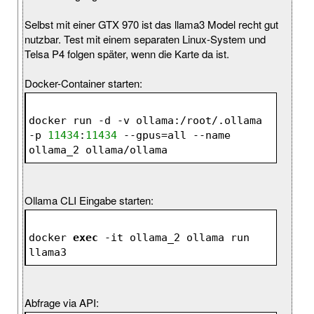
Selbst mit einer GTX 970 ist das llama3 Model recht gut
nutzbar. Test mit einem separaten Linux-System und
Telsa P4 folgen später, wenn die Karte da ist.
Docker-Container starten:
docker run -d -v ollama:/root/.ollama 
-p 
11434
:
11434
 --gpus=all --name 
ollama_2 ollama/ollama
Ollama CLI Eingabe starten:
docker 
exec
 -it ollama_2 ollama run 
llama3
Abfrage via API: