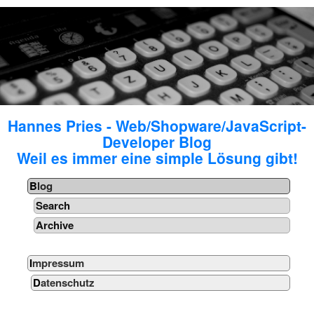
Hannes Pries - Web/Shopware/JavaScript-
Developer Blog
Weil es immer eine simple Lösung gibt!
Blog
Search
Archive
Impressum
Datenschutz