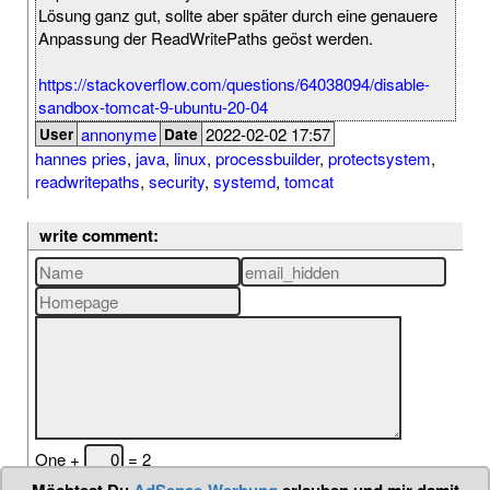
Lösung ganz gut, sollte aber später durch eine genauere
Anpassung der ReadWritePaths geöst werden.
https://stackoverflow.com/questions/64038094/disable-
sandbox-tomcat-9-ubuntu-20-04
annonyme
2022-02-02 17:57
User
Date
hannes pries
,
java
,
linux
,
processbuilder
,
protectsystem
,
readwritepaths
,
security
,
systemd
,
tomcat
write comment:
One +
= 2