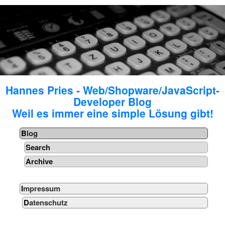
Hannes Pries - Web/Shopware/JavaScript-
Developer Blog
Weil es immer eine simple Lösung gibt!
Blog
Search
Archive
Impressum
Datenschutz