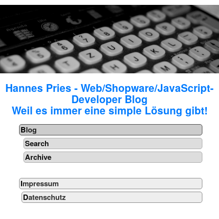
Hannes Pries - Web/Shopware/JavaScript-
Developer Blog
Weil es immer eine simple Lösung gibt!
Blog
Search
Archive
Impressum
Datenschutz