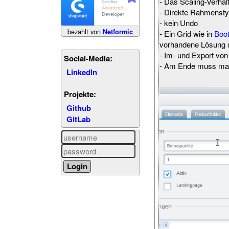
- Das Scaling-Verhalt
- Direkte Rahmenstyl
- kein Undo
bezahlt von
Netformic
- Ein Grid wie in
Boot
vorhandene Lösung s
- Im- und Export vo
Social-Media:
- Am Ende muss man
LinkedIn
Projekte:
Github
GitLab