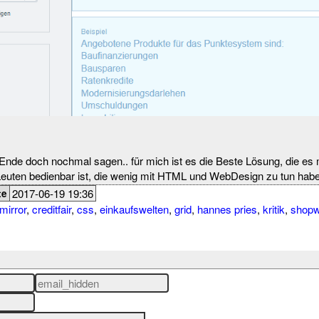
de doch nochmal sagen.. für mich ist es die Beste Lösung, die es
euten bedienbar ist, die wenig mit HTML und WebDesign zu tun hab
2017-06-19 19:36
te
mirror
,
creditfair
,
css
,
einkaufswelten
,
grid
,
hannes pries
,
kritik
,
shopw