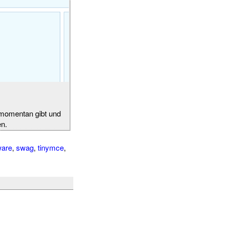
 momentan gibt und
en.
are
,
swag
,
tinymce
,