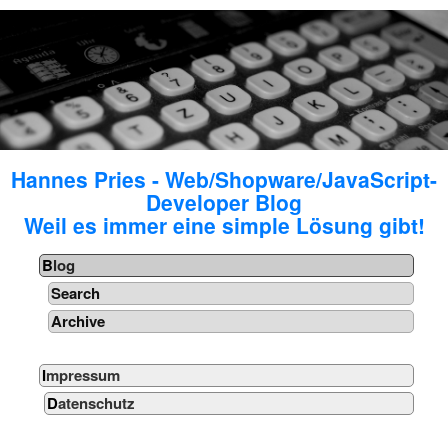
Hannes Pries - Web/Shopware/JavaScript-
Developer Blog
Weil es immer eine simple Lösung gibt!
Blog
Search
Archive
Impressum
Datenschutz