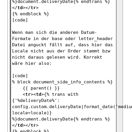
%}document.deliveryDate{% endtrans %}
</
td
>
</
tr
>
{% endblock %}
[code]
Wenn man sich die anderen Datum-
Formate in der base oder letter_header 
Datei anguckt fällt auf, dass hier das 
Locale nicht aus der Order stammt bzw 
nicht daraus gelesen wird. Korrekt 
wäre hier also:
[code]
% block document_side_info_contents %}
    {{ parent() }}
<
tr
>
<
td
>
{% trans with 
{'%deliveryDate%': 
config.custom.deliveryDate|format_date('medium
locale=locale)} 
%}document.deliveryDate{% endtrans %}
</
td
>
</
tr
>
{% endblock %}