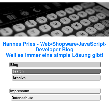
Hannes Pries - Web/Shopware/JavaScript-
Developer Blog
Weil es immer eine simple Lösung gibt!
Blog
Search
Archive
Impressum
Datenschutz