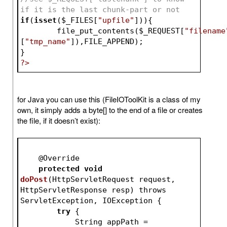
if it is the last chunk-part or not
if
(
isset
(
$_FILES
[
"upfile"
])){
	file_put_contents(
$_REQUEST
[
"filename
[
"tmp_name"
]),FILE_APPEND);
}
?>
for Java you can use this (FileIOToolKit is a class of my
own, it simply adds a byte[] to the end of a file or creates
the file, if it doesn’t exist):
    @
Override
protected
void
doPost
(
HttpServletRequest request, 
HttpServletResponse resp
) throws 
ServletException, IOException 
{
try
 {
            String appPath = 