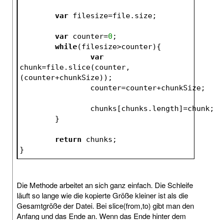
var
 filesize=file.size;
var
 counter=
0
;
while
(filesize>counter){
var
chunk=file.slice(counter,
(counter+chunkSize));
		counter=counter+chunkSize;
		chunks[chunks.length]=chunk;
	}
return
 chunks;
}
Die Methode arbeitet an sich ganz einfach. Die Schleife
läuft so lange wie die kopierte Größe kleiner ist als die
Gesamtgröße der Datei. Bei slice(from,to) gibt man den
Anfang und das Ende an. Wenn das Ende hinter dem