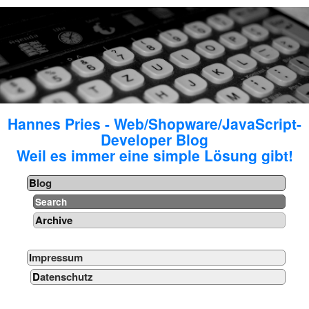
Hannes Pries - Web/Shopware/JavaScript-
Developer Blog
Weil es immer eine simple Lösung gibt!
Blog
Search
Archive
Impressum
Datenschutz