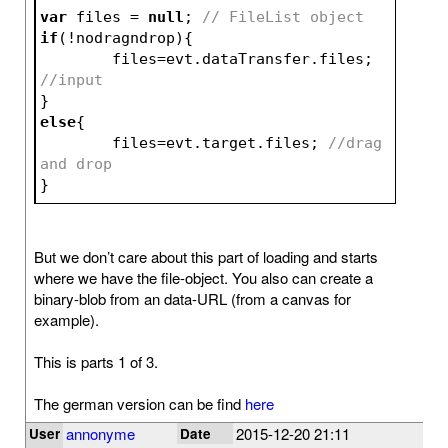
var
 files = 
null
; 
// FileList object
if
(!nodragndrop){
	files=evt.dataTransfer.files; 
//input
}
else
{
	files=evt.target.files; 
//drag 
and drop
}
But we don’t care about this part of loading and starts
where we have the file-object. You also can create a
binary-blob from an data-URL (from a canvas for
example).
This is parts 1 of 3.
The german version can be find
here
annonyme
2015-12-20 21:11
User
Date