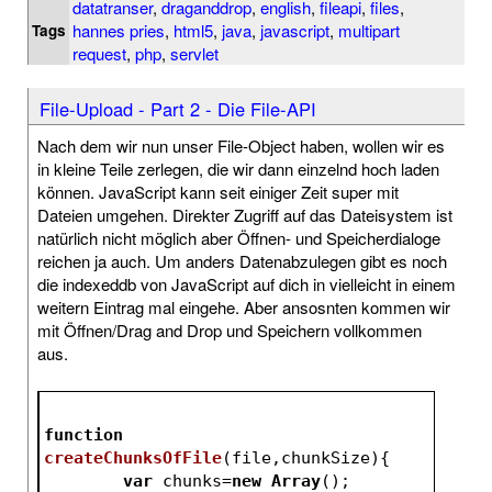
datatranser
,
draganddrop
,
english
,
fileapi
,
files
,
hannes pries
,
html5
,
java
,
javascript
,
multipart
Tags
request
,
php
,
servlet
File-Upload - Part 2 - Die File-API
Nach dem wir nun unser File-Object haben, wollen wir es
in kleine Teile zerlegen, die wir dann einzelnd hoch laden
können. JavaScript kann seit einiger Zeit super mit
Dateien umgehen. Direkter Zugriff auf das Dateisystem ist
natürlich nicht möglich aber Öffnen- und Speicherdialoge
reichen ja auch. Um anders Datenabzulegen gibt es noch
die indexeddb von JavaScript auf dich in vielleicht in einem
weitern Eintrag mal eingehe. Aber ansosnten kommen wir
mit Öffnen/Drag and Drop und Speichern vollkommen
aus.
function
createChunksOfFile
(
file,chunkSize
)
{
var
 chunks=
new
Array
();