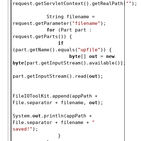
request.getServletContext().getRealPath(
""
);
            String filename = 
request.getParameter(
"filename"
);
for
 (Part part : 
request.getParts()) {
if
(part.getName().equals(
"upfile"
)) {
byte
[] 
out
 = 
new
byte
[part.getInputStream().available()];
part.getInputStream().read(
out
);
FileIOToolKit.append(appPath + 
File.separator + filename, 
out
);
System.
out
.println(appPath + 
File.separator + filename + 
" 
saved!"
);
                }