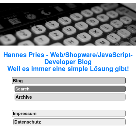
Hannes Pries - Web/Shopware/JavaScript-
Developer Blog
Weil es immer eine simple Lösung gibt!
Blog
Search
Archive
Impressum
Datenschutz