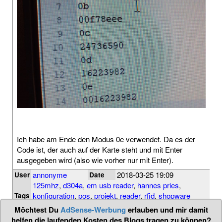
Ich habe am Ende den Modus 0e verwendet. Da es der
Code ist, der auch auf der Karte steht und mit Enter
ausgegeben wird (also wie vorher nur mit Enter).
annonyme
2018-03-25 19:09
User
Date
125mhz
,
d304a
,
em usb reader
,
hannes pries
,
konfiguration
,
pos
,
projekt
,
reader
,
rfid
,
shopware
Tags
plugin
,
usb
Möchtest Du
AdSense-Werbung
erlauben und mir damit
helfen die laufenden Kosten des Blogs tragen zu können?