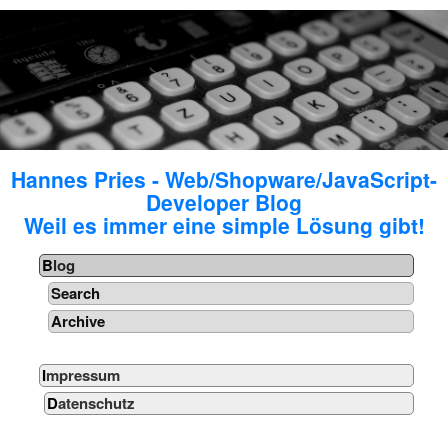
Hannes Pries - Web/Shopware/JavaScript-
Developer Blog
Weil es immer eine simple Lösung gibt!
Blog
Search
Archive
Impressum
Datenschutz