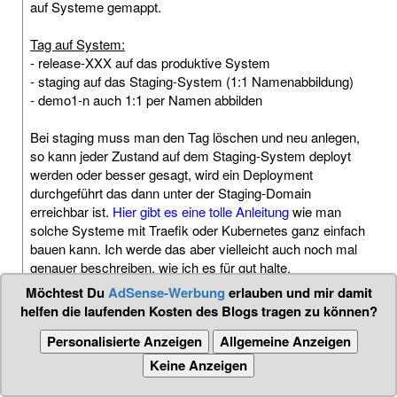
auf Systeme gemappt.
Tag auf System:
- release-XXX auf das produktive System
- staging auf das Staging-System (1:1 Namenabbildung)
- demo1-n auch 1:1 per Namen abbilden
Bei staging muss man den Tag löschen und neu anlegen,
so kann jeder Zustand auf dem Staging-System deployt
werden oder besser gesagt, wird ein Deployment
durchgeführt das dann unter der Staging-Domain
erreichbar ist.
Hier gibt es eine tolle Anleitung
wie man
solche Systeme mit Traefik oder Kubernetes ganz einfach
bauen kann. Ich werde das aber vielleicht auch noch mal
genauer beschreiben, wie ich es für gut halte.
Möchtest Du
AdSense-Werbung
erlauben und mir damit
Denn Branches halte ich persönlich es nicht für wert wo
helfen die laufenden Kosten des Blogs tragen zu können?
anders als lokal in einem Docker-Container zu laufen. Da
Personalisierte Anzeigen
Allgemeine Anzeigen
kann ich um es der Fachabteilung lieber schnell einen Tag
erstellen und diesen nach dem Input der Abteilung auch
Keine Anzeigen
wieder unter selben Namen neu anlegen oder unter einen