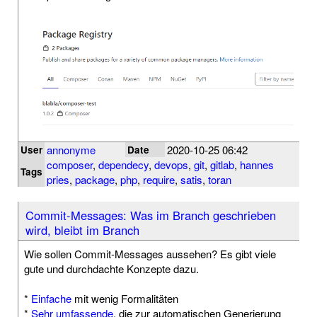
annonyme
2020-10-25 06:42
User
Date
composer
,
dependecy
,
devops
,
git
,
gitlab
,
hannes
Tags
pries
,
package
,
php
,
require
,
satis
,
toran
Commit-Messages: Was im Branch geschrieben
wird, bleibt im Branch
Wie sollen Commit-Messages aussehen? Es gibt viele
gute und durchdachte Konzepte dazu.
*
Einfache
mit wenig Formalitäten
*
Sehr umfassende
, die zur automatischen Generierung