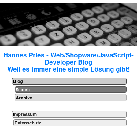
Hannes Pries - Web/Shopware/JavaScript-
Developer Blog
Weil es immer eine simple Lösung gibt!
Blog
Search
Archive
Impressum
Datenschutz