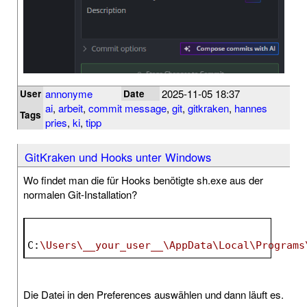
annonyme
2025-11-05 18:37
User
Date
ai
,
arbeit
,
commit message
,
git
,
gitkraken
,
hannes
Tags
pries
,
ki
,
tipp
GitKraken und Hooks unter Windows
Wo findet man die für Hooks benötigte sh.exe aus der
normalen Git-Installation?
C
:
\Users\__your_user__\AppData\Local\Programs
Die Datei in den Preferences auswählen und dann läuft es.