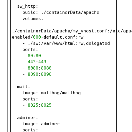
  sw_http:
    build: ./containerData/apache
    volumes:
    - 
./containerData/apache/my_vhost.conf:/etc/apa
enabled/
000
-
default
.conf:rw
    - ./sw:/var/www/html:rw,delegated
    ports: 
    - 
80
:
80
    - 
443
:
443
    - 
8080
:
8080
    - 
8090
:
8090
  mail:
    image: mailhog/mailhog
    ports:
    - 
8025
:
8025
  adminer:
    image: adminer
    ports: