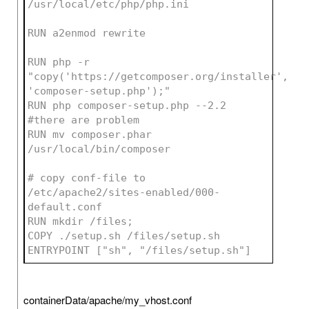
/usr/local/etc/php/php.ini
RUN a2enmod rewrite
RUN php -r 
"copy('https://getcomposer.org/installer', 
'composer-setup.php');"
RUN php composer-setup.php --2.2 
#there are problem
RUN mv composer.phar 
/usr/local/bin/composer
# copy conf-file to 
/etc/apache2/sites-enabled/000-
default.conf
RUN mkdir /files;
COPY ./setup.sh /files/setup.sh
ENTRYPOINT ["sh", "/files/setup.sh"]
containerData/apache/my_vhost.conf