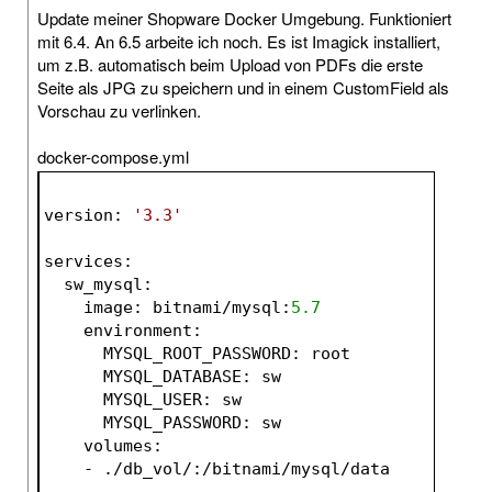
Update meiner Shopware Docker Umgebung. Funktioniert
mit 6.4. An 6.5 arbeite ich noch. Es ist Imagick installiert,
um z.B. automatisch beim Upload von PDFs die erste
Seite als JPG zu speichern und in einem CustomField als
Vorschau zu verlinken.
docker-compose.yml
version
: 
'3.3'
services:
  sw_mysql:
    image: bitnami/mysql:
5.7
    environment:
      MYSQL_ROOT_PASSWORD: root
      MYSQL_DATABASE: sw
      MYSQL_USER: sw
      MYSQL_PASSWORD: sw
    volumes:
    - ./db_vol/:/bitnami/mysql/data