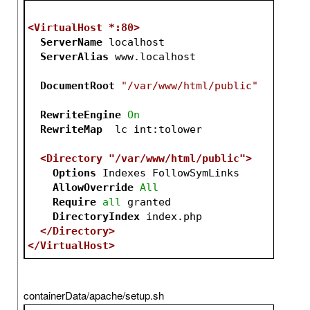
<VirtualHost *:80>
ServerName
 localhost
ServerAlias
 www.localhost
DocumentRoot
"/var/www/html/public"
RewriteEngine
On
RewriteMap
  lc int:tolower
<Directory "/var/www/html/public">
Options
 Indexes FollowSymLinks
AllowOverride
All
Require
all
 granted
DirectoryIndex
 index.php
</Directory>
</VirtualHost>
containerData/apache/setup.sh