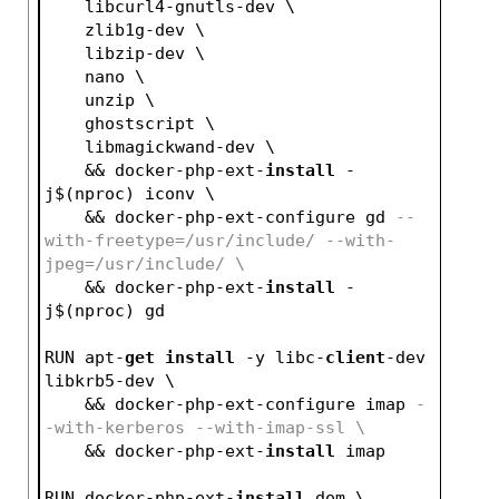
    libcurl4-gnutls-dev \
    zlib1g-dev \
    libzip-dev \
    nano \
    unzip \
    ghostscript \
    libmagickwand-dev \
    && docker-php-ext-
install
 -
j$(nproc) iconv \
    && docker-php-ext-configure gd 
--
with-freetype=/usr/include/ --with-
jpeg=/usr/include/ \
    && docker-php-ext-
install
 -
j$(nproc) gd
RUN apt-
get
install
 -y libc-
client
-dev 
libkrb5-dev \
    && docker-php-ext-configure imap 
-
-with-kerberos --with-imap-ssl \
    && docker-php-ext-
install
 imap
RUN docker-php-ext-
install
 dom \