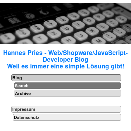
Hannes Pries - Web/Shopware/JavaScript-
Developer Blog
Weil es immer eine simple Lösung gibt!
Blog
Search
Archive
Impressum
Datenschutz