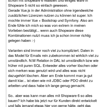
schon mit Shopware 6 realisiert und einiges wäre in
Shopware 5 nicht so einfach gewesen.
Gerade Vue.js in der Administration ohne irgendwelche
zusätzlichen Lizenzen nutzen zu können ist super. Ich
mochte immer Vue + Bootstrap und Symfony. Also am
Ende fühle ich mich so was von extrem in meinen
Vorlieben bestätigt... wenn auch Shopware diese
Kombinationen nutzt muss ich ja schon immer richtig
gelegen haben :-)
Varianten sind immer noch viel zu kompliziert. Daten in
das Model für Emails rein zubekommen ist wirklich viel zu
umständlich. N:M Relation in DAL ist umständlich bzw wie
früher mit puren SQL. Entweder alles vorher löschen oder
sich merken was genutzt wird und alles was nicht
dazugehört löschen. Aber am Ende kommt man ja gut
damit klar... ist eben wie mit JDBC oder PDO direkt zu
arbeiten und dass habe ich lange genug gemacht.
So.. aber was kann man alles mit Shopware 6 so alles
bauen? Ich habe bis jetzt nur für Kunden direkt entwickelt
und falls jemand etwas hier von gerne hätte, geht das