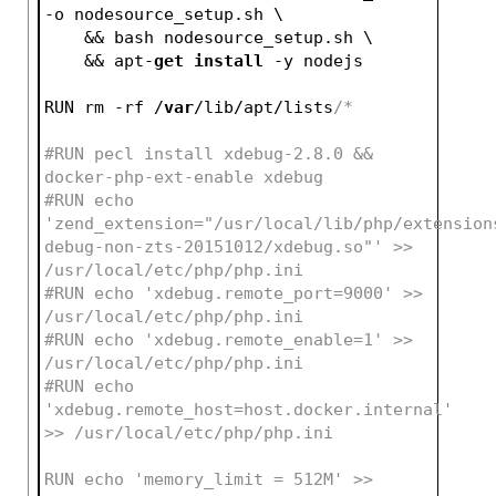
-o nodesource_setup.sh \
    && bash nodesource_setup.sh \
    && apt-
get
install
 -y nodejs
RUN rm -rf /
var
/lib/apt/lists
/*
#RUN pecl install xdebug-2.8.0 && 
docker-php-ext-enable xdebug
#RUN echo 
'zend_extension="/usr/local/lib/php/extension
debug-non-zts-20151012/xdebug.so"' >> 
/usr/local/etc/php/php.ini
#RUN echo 'xdebug.remote_port=9000' >> 
/usr/local/etc/php/php.ini
#RUN echo 'xdebug.remote_enable=1' >> 
/usr/local/etc/php/php.ini
#RUN echo 
'xdebug.remote_host=host.docker.internal' 
>> /usr/local/etc/php/php.ini
RUN echo 'memory_limit = 512M' >> 