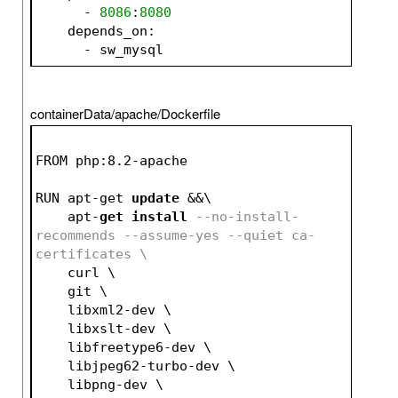
      - 
8086
:
8080
    depends_on:
      - sw_mysql
containerData/apache/Dockerfile
FROM php:8.2-apache
RUN apt-get 
update
 &&\
    apt-
get
install
--no-install-
recommends --assume-yes --quiet ca-
certificates \
    curl \
    git \
    libxml2-dev \
    libxslt-dev \
    libfreetype6-dev \
    libjpeg62-turbo-dev \
    libpng-dev \