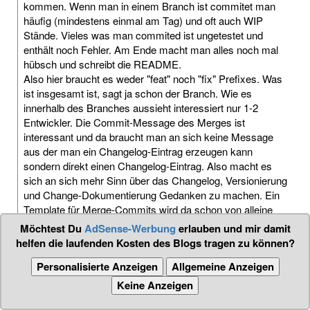
kommen. Wenn man in einem Branch ist commitet man
häufig (mindestens einmal am Tag) und oft auch WIP
Stände. Vieles was man commited ist ungetestet und
enthält noch Fehler. Am Ende macht man alles noch mal
hübsch und schreibt die README.
Also hier braucht es weder "feat" noch "fix" Prefixes. Was
ist insgesamt ist, sagt ja schon der Branch. Wie es
innerhalb des Branches aussieht interessiert nur 1-2
Entwickler. Die Commit-Message des Merges ist
interessant und da braucht man an sich keine Message
aus der man ein Changelog-Eintrag erzeugen kann
sondern direkt einen Changelog-Eintrag. Also macht es
sich an sich mehr Sinn über das Changelog, Versionierung
und Change-Dokumentierung Gedanken zu machen. Ein
Template für Merge-Commits wird da schon von alleine
mit abfallen.
Möchtest Du
AdSense-Werbung
erlauben und mir damit
helfen die laufenden Kosten des Blogs tragen zu können?
"clean up code" und "fixes while testing" sind im Branch
Personalisierte Anzeigen
Allgemeine Anzeigen
also voll OK.
Keine Anzeigen
annonyme
2020-10-14 17:31
User
Date
branch
,
changelog
,
commit message
,
development
,
Tags