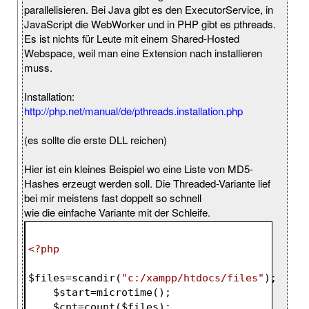
parallelisieren. Bei Java gibt es den ExecutorService, in
JavaScript die WebWorker und in PHP gibt es pthreads.
Es ist nichts für Leute mit einem Shared-Hosted
Webspace, weil man eine Extension nach installieren
muss.
Installation:
http://php.net/manual/de/pthreads.installation.php
(es sollte die erste DLL reichen)
Hier ist ein kleines Beispiel wo eine Liste von MD5-
Hashes erzeugt werden soll. Die Threaded-Variante lief
bei mir meistens fast doppelt so schnell
wie die einfache Variante mit der Schleife.
<?php
$files
=scandir(
"c:/xampp/htdocs/files"
);
$start
=microtime();
$cnt
=count(
$files
);