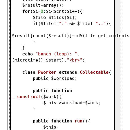
$result
=
array
();   
for
(
$i
=
0
;
$i
<
$cnt
;
$i
++){
$file
=
$files
[
$i
];
if
(
$file
!=
"."
 && 
$file
!=
".."
){
$result
[count(
$result
)]=md5(file_get_contents
        }
    }
echo
"bench (loop): "
.
(microtime()-
$start
).
"<br>"
;
class
PWorker
extends
Collectable
{
public
$workload
;
public
function
__construct
(
$work
)
{
$this
->workload=
$work
;
        }
public
function
run
()
{
$this
-