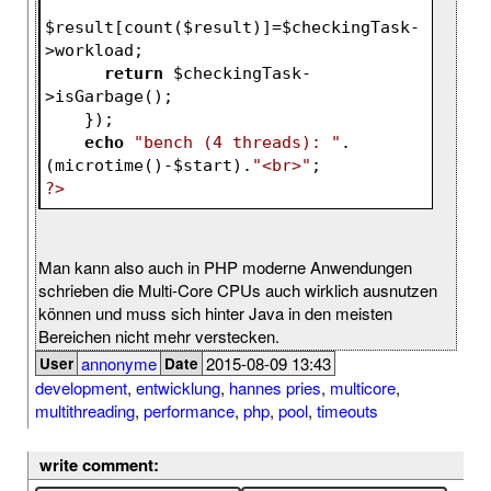
$result
[count(
$result
)]=
$checkingTask
-
>workload;
return
$checkingTask
-
>isGarbage();
    });   
echo
"bench (4 threads): "
.
(microtime()-
$start
).
"<br>"
;
?>
Man kann also auch in PHP moderne Anwendungen
schrieben die Multi-Core CPUs auch wirklich ausnutzen
können und muss sich hinter Java in den meisten
Bereichen nicht mehr verstecken.
annonyme
2015-08-09 13:43
User
Date
development
,
entwicklung
,
hannes pries
,
multicore
,
multithreading
,
performance
,
php
,
pool
,
timeouts
write comment: