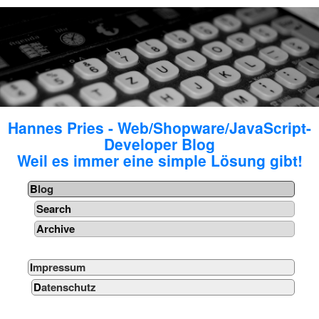
Hannes Pries - Web/Shopware/JavaScript-
Developer Blog
Weil es immer eine simple Lösung gibt!
Blog
Search
Archive
Impressum
Datenschutz