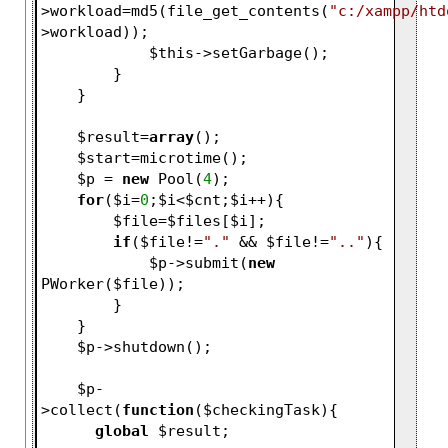
>workload=md5(file_get_contents(
"c:/xampp/htd
>workload));
$this
->setGarbage();
        }   
    }
$result
=
array
();
$start
=microtime();
$p
 = 
new
 Pool(
4
);
for
(
$i
=
0
;
$i
<
$cnt
;
$i
++){
$file
=
$files
[
$i
];
if
(
$file
!=
"."
 && 
$file
!=
".."
){
$p
->submit(
new
PWorker(
$file
));
        }       
    }
$p
->shutdown();
$p
-
>collect(
function
(
$checkingTask
)
{
global
$result
;