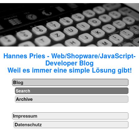
Hannes Pries - Web/Shopware/JavaScript-
Developer Blog
Weil es immer eine simple Lösung gibt!
Blog
Search
Archive
Impressum
Datenschutz