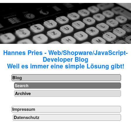
Hannes Pries - Web/Shopware/JavaScript-
Developer Blog
Weil es immer eine simple Lösung gibt!
Blog
Search
Archive
Impressum
Datenschutz