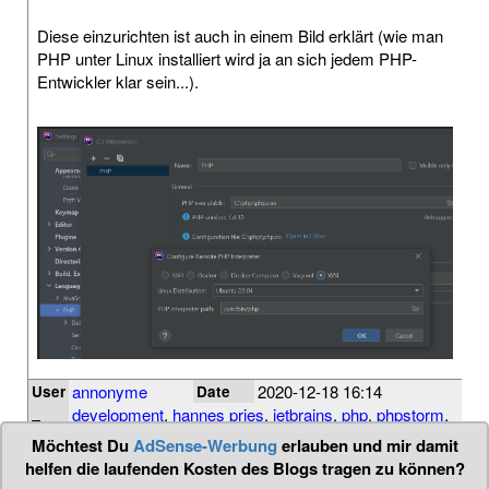
Diese einzurichten ist auch in einem Bild erklärt (wie man
PHP unter Linux installiert wird ja an sich jedem PHP-
Entwickler klar sein...).
annonyme
2020-12-18 16:14
User
Date
development
,
hannes pries
,
jetbrains
,
php
,
phpstorm
,
Tags
runtime
,
tipp
,
wsl
Möchtest Du
AdSense-Werbung
erlauben und mir damit
helfen die laufenden Kosten des Blogs tragen zu können?