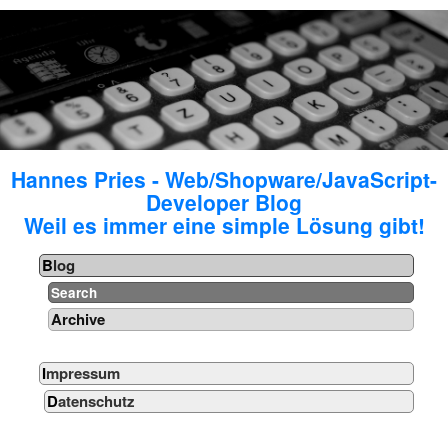
Hannes Pries - Web/Shopware/JavaScript-
Developer Blog
Weil es immer eine simple Lösung gibt!
Blog
Search
Archive
Impressum
Datenschutz