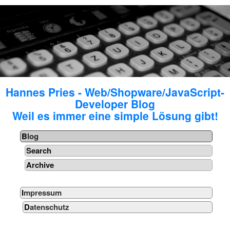
Hannes Pries - Web/Shopware/JavaScript-
Developer Blog
Weil es immer eine simple Lösung gibt!
Blog
Search
Archive
Impressum
Datenschutz