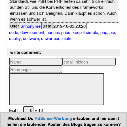
Standards wie PSR bei PHP helfen da sehr. Sich einfach
auf den Stil und die Konventionen des Frameworks
einlassen und sich aneignen. Dann klappt es schon. Auch
wenn es schwer ist.
annonyme
2019-10-03 20:20
User
Date
code
,
development
,
hannes pries
,
keep it simple
,
php
,
psr
,
quality
,
software
,
unwartbar
,
zitate
write comment:
Eight +
= 10
Möchtest Du
AdSense-Werbung
erlauben und mir damit
helfen die laufenden Kosten des Blogs tragen zu können?